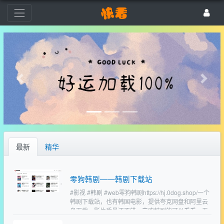
最新
精华
零狗韩剧——韩剧下载站
#影视 #韩剧 #web零狗韩剧https://hj.0dog.shop/一个
韩剧下载站，也有韩国电影，提供夸克网盘和阿里云
盘下载，影片质量还不错，喜欢韩剧的可以看看，无
需注册，直接转存。…