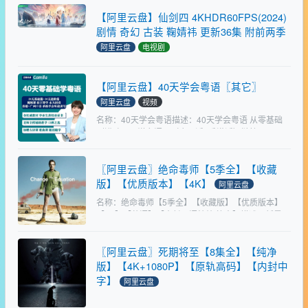
疑人杨四（胡军 饰）在逃亡途中被抓捕归案，但刑警
【阿里云盘】仙剑四 4KHDR60FPS(2024)
队长关宇（…
剧情 奇幻 古装 鞠婧祎 更新36集 附前两季
阿里云盘
电视剧
资源标题：仙剑四 4KHDR60FPS(2024)剧情 奇幻 古
装 鞠婧祎 更新36集资源描述：十九年前，琼华派利
【阿里云盘】40天学会粤语〖其它〗
用望舒和羲和双剑网缚妖界，从中夺取灵力，引发人
妖大战，双方伤亡惨重。琼华派弟子云天青和…
阿里云盘
视频
名称：40天学会粤语描述：40天学会粤语 从零基础
到进阶开口说粤语！（广州话+香港话）链接：
https://www.alipan.com/s/ZKrBXp5Hzng大小：
16.6G标签：#学习 #粤语…
〖阿里云盘〗绝命毒师【5季全】【收藏
版】【优质版本】【4K】
阿里云盘
名称：绝命毒师【5季全】【收藏版】【优质版本】
【4K】【英语】【内封双语特效/简中】描述：新墨西
哥州的高中化学老师沃尔特·H·怀特（布莱恩·科兰斯顿
Bryan Cranston 饰）是拮据家庭的唯一…
〖阿里云盘〗死期将至【8集全】【纯净
版】【4K+1080P】【原轨高码】【内封中
字】
阿里云盘
名称：死期将至【8集全】【纯净版】【4K+1080P】