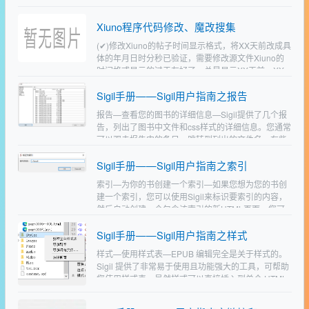
【原轨高码】【内封中字】描述：经过数年备战，原
本对未来生活有着无限憧憬的青年人崔以才（徐仁国
Xiuno程序代码修改、魔改搜集
饰）在某大型企业的面试中铩羽而归，祸不单行，生
活中接…
(✔)修改Xiuno的帖子时间显示格式，将XX天前改成具
体的年月日时分秒已验证，需要修改源文件Xiuno的
时间格式显示的过于友好了，总是显示XX天前、XX
月前，导致用户想看某个帖子的发布时间都不知道
Sigil手册——Sigil用户指南之​报告
咋…
报告—查看您的图书的详细信息—Sigil提供了几个报
告，列出了图书中文件和css样式的详细信息。您通常
可以双击报告中的条目，跳转到列出的文件名。有些
条目有工具提示信息。例如，在图像报告中，“使用次
Sigil手册——Sigil用户指南之​索引
数”…
索引—为你的书创建一个索引—如果您想为您的书创
建一个索引，您可以使用Sigil来标识要索引的内容，
然后自动创建一个包含该索引的新HTML页面。您可
以将文本中的单个单词标记为索引，或者使用索引编
Sigil手册——Sigil用户指南之​样式
辑器来确…
样式—使用样式表—EPUB 编辑完全是关于样式的。
Sigil 提供了非常易于使用且功能强大的工具，可帮助
您使用样式表。虽然样式可以直接插入到单个 HTML
文件中，但通常的方法是定义包含样式的外部样式…