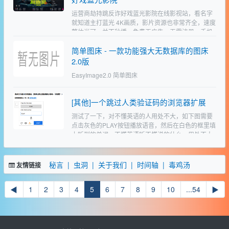
运营商劫持跳反诈好戏蓝光影院在线影视站，看名字
就知道主打蓝光 4K画质，影片资源也非常齐全，速度
整体尚可，并不秒播，免费无广告，无需注册。手机
电脑自适应…
简单图床 - 一款功能强大无数据库的图床
2.0版
EasyImage2.0 简单图床
https://png.cm/https://github.com/icret/EasyImages2.
0…
[其他]一个跳过人类验证码的浏览器扩展
测试了一下，对不懂英语的人用处不大，如下图需要
点击灰色的PLAY按钮播放语音，然后在白色的框里填
上听到的单词，不懂英语听不懂说的什么，用处不大
▎Buster▎一个跳过人类验证码的浏览器扩展,适用于
Ch…
秘言
| 虫洞
| 关于我们
| 时间轴
| 毒鸡汤
友情链接
◀
1
2
3
4
5
6
7
8
9
10
...54
▶