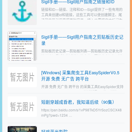
Sigil手册——Sigil用户指南之​链接和ID
链接和ID—链接、注释和ID—Sigil提供了一些有用的
工具来创建id和链接，这些工具可以使创建脚注、尾
注和交叉引用变得更加容易。插入ID要将文本标记为
链接的目标，您需要通过插入锚点ID为其命名。选
择…
Sigil手册——Sigil用户指南之剪贴板历史记
录
剪贴板历史记录—剪贴板列表—剪贴板历史记录允许
快速访问最近复制或剪切的文本。要将文本添加到剪
贴板，只需使用“复制”或“剪切”即可。若要从剪贴板粘
贴文本，请选择编辑=>从剪贴板和历史进行编辑/粘
[Windows] 采集爬虫工具EasySpiderV0.5
贴…
开源 免费 无广告 跨平台
开源 免费 无广告 跨平台 的采集工具EasySpider支持
window、MAC、linux，目前新版是8月份更新的0.5
源码地址：https://github.com/NaiboWang/Eas…
短剧穿越成昏君，我知道后续（90集）
https://pan.baidu.com/s/1vP98TkD5YrSozCSCX48
mPg?pwd=1234 …
好戏蓝光影院