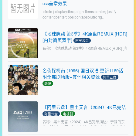
css盖章效果
.circle { display:flex; align-items:center; justify-
content:center; position:absolute; rig…
《地球脉动 第3季》4K原盘REMUX [HDR]
[内封简英双字]
阿里云盘
名称：《地球脉动 第3季》4K原盘REMUX [HDR] [内
封简英双字]描述：?地球脉动 第三季的剧情简介 · · · ·
· · 从海洋深处到最偏远的丛林，《地球脉动III》为
经典巨制翻开崭新篇…
名侦探柯南 (1996) 国日双语 更新1169话
附全部剧场版+其他相关资源
阿里云盘
动漫
资源标题：名侦探柯南 (1996) 国日双语 更新1169话
附全部剧场版+其他相关资源资源描述：工藤新一是
全国著名的高中生侦探，在一次追查黑衣人犯罪团伙
【阿里云盘】黑土无言（2024）4K已完结
时不幸被团伙成员发现，击晕后喂了神奇的药水，
工…
阿里云盘
电视剧
名称：黑土无言（2024）4K已完结描述：宁静的东
北小城澜河，因一桩离奇杀人案掀起波澜。当地著名
企业红桥集团发生命案，一夜之间三人被杀，犯罪嫌