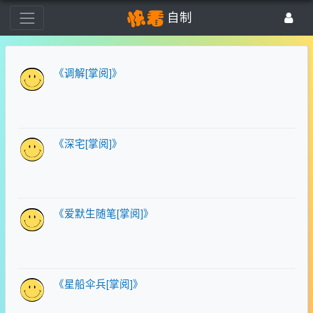
自制
《调解[掌阅]》
《深宅[掌阅]》
《爱默生随笔[掌阅]》
《星船伞兵[掌阅]》