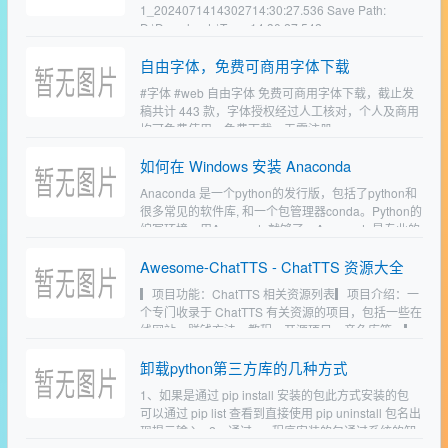
1_2024071414302714:30:27.536 Save Path:
D:\Downloads\Temp14:30:27.542 …
自由字体，免费可商用字体下载
#字体 #web 自由字体 免费可商用字体下载，截止发
稿共计 443 款，字体授权经过人工核对，个人及商用
均可免费使用，免费下载，无需注册。
https://ziyouziti.co…
如何在 Windows 安装 Anaconda
Anaconda 是一个python的发行版，包括了python和
很多常见的软件库, 和一个包管理器conda。Python的
编写环境，用Anaconda就够了。Anaconda是专业的
数据科学计算环…
Awesome-ChatTTS - ChatTTS 资源大全
▎项目功能：ChatTTS 相关资源列表▎项目介绍：一
个专门收录于 ChatTTS 有关资源的项目，包括一些在
线网站、赚钱方法、教程、开源项目、音色库等。▎
项目地址：点击打开 https://gith…
卸载python第三方库的几种方式
1、如果是通过 pip install 安装的包此方式安装的包
可以通过 pip list 查看到直接使用 pip uninstall 包名出
现提示输入 y2、通过exe程序安装的包通过系统的卸