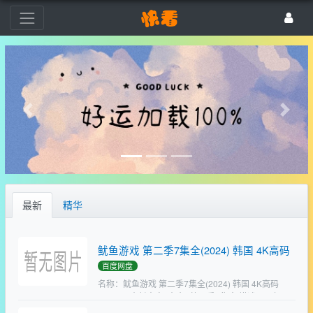
最新
精华
鱿鱼游戏 第二季7集全(2024) 韩国 4K高码
百度网盘
名称：鱿鱼游戏 第二季7集全(2024) 韩国 4K高码
&1080p 内封中字 [内含S第一季9集全]描述：三年
前，鱿鱼游戏由456号选手（李政宰 饰）胜出，他本