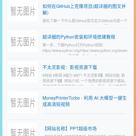
载功能…
如何在GitHub上克隆项目(超详细的图文并
解)
首先了解一下什么是GitHub官方定义GitHub为是一个
面向开源及私有软件项目的托管平台，因为只支持Git
作为唯一的版本库格式进行托管，故名GitHub。很多
超详细的Python安装和环境搭建教程
小伙伴在学习的过程中可以在此平台找到很好…
第一步，下载Python打开Python官网：
https://www.python.org/https://www.python.org/down
loads/windows/请注意，Python 3.…
不太灵影视：影视资源下载
#网站 #影视 #磁力 #BT? 不太灵影视▎网站功能: 影
视资源下载▎网站介绍: 一个免费的影视资源下载站，
提供电影和电视剧的1080p、4K、蓝光、杜比世界等
资源的BT种子、磁力下载链接。网站无需…
MoneyPrinterTurbo - 利用 AI 大模型一键生
成高清短视频
……………………………………………………………
……………………………………………………………
……………………………………………………………
【网站名称】PPT超级市场
……………………………………………………………
………………………