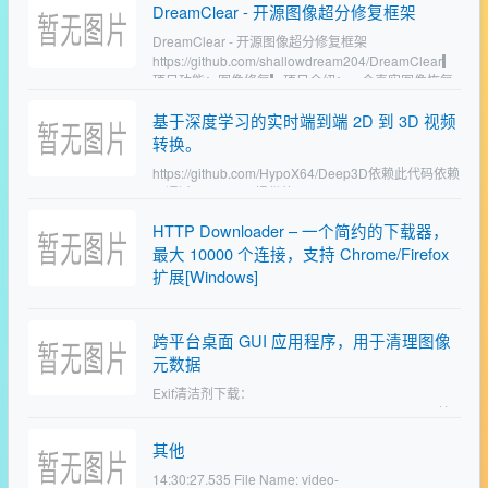
DreamClear - 开源图像超分修复框架
想远走高飞，却在搭机赴美前临阵…
DreamClear - 开源图像超分修复框架
https://github.com/shallowdream204/DreamClear▎
项目功能：图像修复▎项目介绍：一个真实图像恢复
项目，通过隐私…
基于深度学习的实时端到端 2D 到 3D 视频
转换。
https://github.com/HypoX64/Deep3D依赖此代码依赖
于通过 pip install 提供的 opencv-python。
pip install open…
HTTP Downloader – 一个简约的下载器，
最大 10000 个连接，支持 Chrome/Firefox
扩展[Windows]
HTTP Downloader 是一款简约而不简单的开源下载
器，支持最大 100 个文件，每个文件 100 块同时下
跨平台桌面 GUI 应用程序，用于清理图像
载，共计 10000 个连接。支持 Chrome、Firefox、
元数据
Edge 扩展接管…
Exif清洁剂下载：
https://github.com/szTheory/exifcleaner/releases单
文件，下载即用…
其他
14:30:27.535 File Name: video-