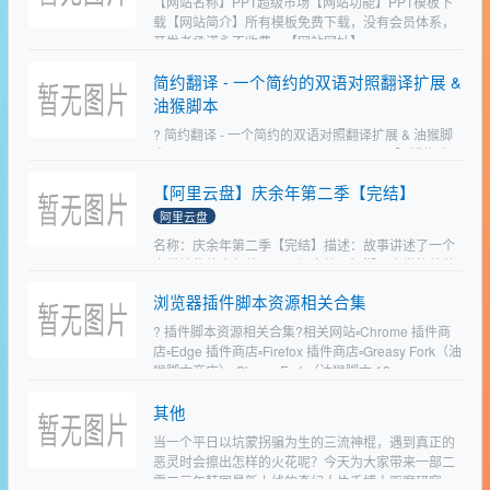
【网站名称】PPT超级市场【网站功能】PPT模板下
载【网站简介】所有模板免费下载，没有会员体系，
开发者承诺永不收费。【网站网址】
https://www.pptsupermarket.com/…
简约翻译 - 一个简约的双语对照翻译扩展 &
油猴脚本
? 简约翻译 - 一个简约的双语对照翻译扩展 & 油猴脚
本https://github.com/fishjar/kiss-translator▎插件功
能：文字翻译▎插件平台：#Tampermo…
【阿里云盘】庆余年第二季【完结】
阿里云盘
名称：庆余年第二季【完结】描述：故事讲述了一个
身世神秘的青年范闲，历经家族、江湖、庙堂的种种
考验与锤炼，他秉持正义、良善，开始了新的人生征
浏览器插件脚本资源相关合集
途，继续书写出这段不同寻常又酣畅淋漓的人生传
奇。 剧作既根植于…
? 插件脚本资源相关合集?相关网站▫️Chrome 插件商
店▫️Edge 插件商店▫️Firefox 插件商店▫️Greasy Fork（油
猴脚本商店）▫️Sleazy Fork（油猴脚本 18+ …
其他
当一个平日以坑蒙拐骗为生的三流神棍，遇到真正的
恶灵时会擦出怎样的火花呢？今天为大家带来一部二
零二三年韩国最新上线的奇幻大片千博士驱魔研究