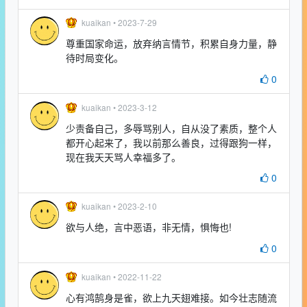
kuaikan •
2023-7-29
尊重国家命运，放弃纳言情节，积累自身力量，静
待时局变化。
0
kuaikan •
2023-3-12
少责备自己，多辱骂别人，自从没了素质，整个人
都开心起来了，我以前那么善良，过得跟狗一样，
现在我天天骂人幸福多了。
0
kuaikan •
2023-2-10
欲与人绝，言中恶语，非无情，惧悔也!
0
kuaikan •
2022-11-22
心有鸿鹄身是雀，欲上九天翅难接。如今壮志随流