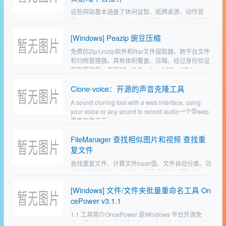
这些网站基本涵盖了休闲益智、纸牌桌游、动作冒
险、赛车射击、多人 IO、复古模拟器、儿童小游戏和
经典 Flash/HTML5 游戏等全类型的小游戏。部分网
[Windows] Peazip 豌豆压缩
站支持中文界面。适合碎片时间放松、寻找童年小游
戏…
免费的Zip/Unzip软件和Rar文件提取器。跨平台文件
和归档管理器。具有体积覆盖、压缩、经过身份验证
的加密功能。支持7Z、7-Zip sfx、ACE、ARJ、
Brotli、BZ2、CAB、CUM、…
Clone-voice：开源的声音克隆工具
A sound cloning tool with a web interface, using
your voice or any sound to record audio一个带web
界面的声音克…
FileManager 查找相似图片和视频 查找重
复文件
查找重复文件、计算文件hash值、文件自动分类、功
能强大的文件和目录搜索、批量重命名、视频截取、
音频提取、格式转换、比对文本内容、文件同步备
[Windows] 文件/文件夹批量重命名工具 On
份、查找相似图片和视频查找重复文件（基于大小和
cePower v3.1.1
修改时间的判断…
1.1 工具简介OncePower 是Windows 平台开源免
费、绿色免安装的批量文件 / 文件夹重命名工具，核