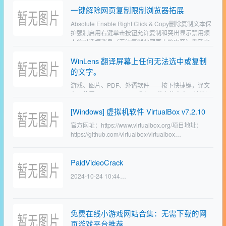
R…
一键解除网页复制限制浏览器拓展
Absolute Enable Right Click & Copy删除复制文本保
护强制启用右键单击按钮允许复制和突出显示禁用烦
人的对话框消息（无法复制此网页上的内容）重新启
用上下文菜单Chr…
WinLens 翻译屏幕上任何无法选中或复制
的文字。
游戏、图片、PDF、外语软件——按下快捷键，译文
在原位置显示。WinLens 翻译屏幕上的文字，并将译
文直接覆盖在原文之上，自动匹配背景颜色和字体，
[Windows] 虚拟机软件 VirtualBox v7.2.10
看起来就像这个应用本来就是你的语言写的一样。它
基于 …
官方网址：https://www.virtualbox.org/项目地址：
https://github.com/virtualbox/virtualbox…
PaidVideoCrack
2024-10-24 10:44…
免费在线小游戏网站合集：无需下载的网
页游戏平台推荐