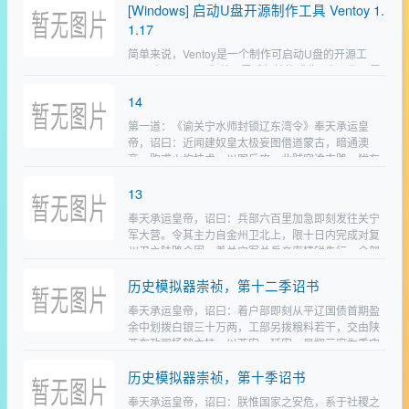
[Windows] 启动U盘开源制作工具 Ventoy 1.
https://handbrake.fr/项目地址：htt…
1.17
简单来说，Ventoy是一个制作可启动U盘的开源工
具。 有了Ventoy你就无需反复地格式化U盘，你只需
要把 ISO/WIM/IMG/VHD(x)/EFI 等类型的文件直接拷
14
贝到U盘里面就可以启动了，…
第一道：《谕关宁水师封锁辽东湾令》奉天承运皇
帝，诏曰：近闻建奴皇太极妄图借道蒙古，暗通澳
商，购求火炮技术，以图反攻。此贼穷途末路，犹存
侥幸之心，朕断不容其得逞。着关宁水师即日起，以
13
复州湾为锚地，巡弋辽…
奉天承运皇帝，诏曰：兵部六百里加急即刻发往关宁
军大营。令其主力自金州卫北上，限十日内完成对复
州卫之陆路合围。着关宁军总兵亲率精锐先行，余部
梯次跟进，确保攻城兵力充足。同时命其沿途清扫后
历史模拟器崇祯，第十二季诏书
金哨卡、斥候，封…
奉天承运皇帝，诏曰：着户部即刻从平辽国债首期盈
余中划拨白银三十万两，工部另拨粮料若干，交由陕
西布政司杨鹤主持。以西安、延安、凤翔三府为重灾
区，招募逃荒饥民修筑泾河灌渠、疏浚渭水支流、整
历史模拟器崇祯，第十季诏书
修西安至兰州之官…
奉天承运皇帝，诏曰：朕惟国家之安危，系于社稷之