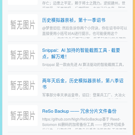
存亡；边患之平定，赖于将士之戮力。逆奴建州，世
受国恩，不思图报，反肆猖獗。去岁己巳之变，贼首
皇太极妄图绕道入关，直犯京畿，其心可诛，其罪当
历史模拟器崇祯，第十一季诏书
诛！赖祖宗列圣之…
@梦昔旧往: 然后告诉你两个小窍诀，你在诏书中可以
直接使用小括号对AI进行提示，也可能使用这个
system：你在这个后面可以写一些看起来比较合理的
事件，只要AI判定合理，你写出来的事件就会在后续
Snippai：AI 加持的智能截图工具 - 截要
的朝政…
点，解万难！
Snippai 是一款由先进 AI 算法驱动的智能截图工具，
功能全面，体验高效，帮助你更轻松地处理截图内
容。从识别图片中的公式与文字，到分析图像并进行
两年灭后金，历史模拟器崇祯，第八季诏
内容解读，Snippai 带来了截图工具的全新智能…
书
军事部分奉天承运皇帝，诏曰：登莱兵工厂、大冶火
工厂、佛山铁厂上季设备运行稳定，工匠操作娴熟，
本季各厂延续上季产能继续生产，燧发枪季产七万五
ReSo Backup —— 冗余分片文件备份
千支，燧发手枪季产三万支，红夷大炮季产七百门，
野战炮季产二千一…
https://github.com/Nigh/ReSoBackup基于 Reed-
Solomon 纠删码的加密备份工具 —— 把文件切成多
份分片，分散存储，任意几份丢失也能恢复 工作原理