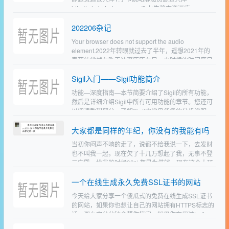
http://cdn.bytedance.com/2.七牛静态资源库
https://www.staticfile…
202206杂记
Your browser does not support the audio
element.2022年转眼就过去了半年，遥想2021年的
春节仿佛就在昨天往事历历在目，小时候的时间度日
如年，还希望时…
Sigil入门——Sigil功能简介
功能—深度指南—本节简要介绍了Sigil的所有功能，
然后是详细介绍Sigil中所有可用功能的章节。您还可
以阅读教程部分，了解Sigil中常见任务的分步说明，
然后返回此处了解更多详细信息。编辑你可以使用…
大家都是同样的年纪，你没有的我能有吗
当初你闷声不响的走了，说都不给我说一下，去发财
也不叫我一起，现在欠了十几万想起了我，无事不登
三宝殿，找我的时候99%都是为借钱，现在这个大环
境下，你没有的我能有吗，你怎么有脸说呢，借金
一个在线生成永久免费SSL证书的网站
条，你那么多兄弟…
今天给大家分享一个傻瓜式的免费在线生成SSL证书
的网站，如果你也想让自己的网站拥有HTTPS标志的
话，那么它分分钟会帮你搞定。如果你有用过Let's
Encrypt的话，其实它跟Let'…