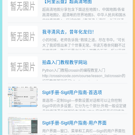
【阿里云盘】超高清地图
超高清地图分享包含下面这些地图1、中国地图/各省
高清地图2、超清晰的世界地图3、中华人民共和国水
文地质图集4、区域地图（粤港澳大湾区、长江经济
带…）5、中国地图英文版6、中国矢量地图7、中国
我寻清风去，昔年化龙归！
历代疆域变…
小的时候，老师告诉我:“救赎之道，尽在书中。”可长
大了我却悟出来了个世事无常。书读万卷奈何翻不过
俗世高墙，路行万里也比不上那黄金万两。所以我将
我心中所想埋在烦恼中央。只求一日，能立于山巅之
拍森入门教程教学网站
上。我寻清风…
Python入门教程crossin的编程教室入门
http://crossincode.com/course/lesson_list/crossin的
编程教室基础练习http://crossincode…
Sigil手册-Sigil用户指南-首选项
首选项—定制Sigil—参数设置对话框可以让你控制
Sigil中的许多设置，它分为七个部分:外观一般设定键
盘快捷键语言拼写检查词典HTML实体符号保留插件
要打开首选项，请转到屏幕顶部的主菜单栏，然后选
Sigil手册-Sigil用户指南-用户界面
择…
用户界面—窗口、菜单和工具栏—Sigil的用户界面包