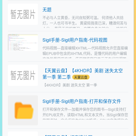
么东西都推荐你分…
无题
不必与人立黄昏，无问自知粥可温。 何须他人共捻
灯，一人也可书半生。 黄粱陪我夜已深，糟酒何苦与
人分。 最是无用相思泪，自梦自身与前尘。一轮明月
恰自赏，茶冷意在怕出神。…
Sigil手册-Sigil用户指南-代码视图
代码视图—直接编辑XHTML—代码视图允许您直接编
辑EPUB中包含的XHTML代码，是懂代码的用户编辑
文件的最常用方式。使用预览窗口显示正在代码视图
中编辑的页面的只读书籍视图版本。代码视图非常强
【天翼云盘】【4KHDR】美剧 迷失太空
大，但…
第一季 第二季
天翼云盘
【4KHDR】美剧 迷失太空 第一季
2018.2160p.NF.WEB-
DL.DDP5.1.Atmos.HDR.HEVC-SiC .10集全.
Sigil手册-Sigil用户指南-打开和保存文件
[62.87GB]https://cloud.189.c…
打开和保存文件—加载并保存您的图书—Sigil支持打
开EPUB文件，读取HTML和文本文件。当Sigil保存您
的图书时，它会保存为EPUB格式：EPUB文件将包含
您所有的HTML文件、图像、样式表、字…