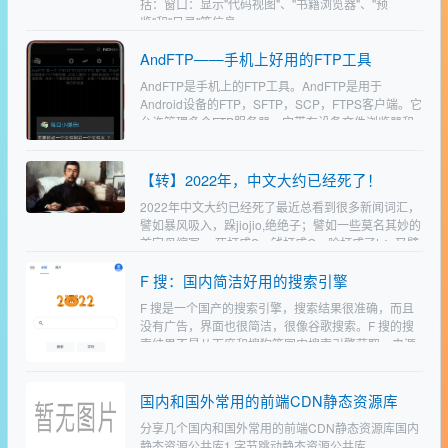
括：窗口：显示"代码视图"、"书籍浏览器"、"预
览"和"目录"等信息…
AndFTP——手机上好用的FTP工具
AndFTP是手机上的FTP工具。AndFTP是用于
Android设备的FTP，SFTP，SCP，FTPS客户端。它
允许管理多个FTP服务器。它带有设备文件浏览器和
FTP文件浏览器。它提供下载，上传功…
【转】2022年，中文大约已经死了！
2022年中文大约已经死了最近总看到很多新闻词汇，
譬如暴风吸入，跺jiojio,绝绝子；譬如一些莫名其妙的
首字母缩写， 死打成S，钱打成Q，脸打成了L；又譬
如把阳性患者叫做阳，女性叫母羊，男性叫公羊，…
F 搜：国内简洁好用的搜索引擎
F 搜是一个国产的搜索引擎，搜索结果很准确，而且
没有广告，界面也很简洁，很像谷歌搜索。F 搜的搜
索结果不是从百度和搜狗等国内搜索引擎获取，来源
于国外的搜索引擎。F 搜数据来源：Google (30%)…
国内和国外常用的前端CDN静态资源库
分享几个国内和国外常用的前端CDN静态资源库国内
静态资源公共库1.字节跳动静态资源公共库