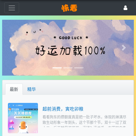
最新
精华
超前消费，寅吃卯粮
看看狗东的攒额度真是把一肚子坏水，体现的淋漓尽
致生动形象一年到头，这个节那个节，双十一过了双
十二，反正就是买买买，没钱？没关系，有花呗白条
呀，线上购物不过瘾？来开借呗金条呀！随便买个什