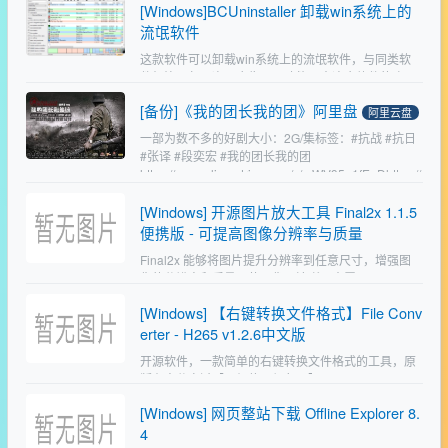
[Windows]BCUninstaller 卸载win系统上的
话管…
流氓软件
这款软件可以卸载win系统上的流氓软件，与同类软
件相比不仅干净无广告而且功能强大这个软件的确不
错。一键卸载自带中文，安装完会默认使用当前系统
[备份]《我的团长我的团》阿里盘
使用的语言有安装版和绿色版解压即用官网：
阿里云盘
https://ww…
一部为数不多的好剧大小：2G/集标签：#抗战 #抗日
#张译 #段奕宏 #我的团长我的团
https://www.aliyundrive.com/s/mWV95u1fEaDhttps://
www.ali…
[Windows] 开源图片放大工具 Final2x 1.1.5
便携版 - 可提高图像分辨率与质量
Final2x 能够将图片提升分辨率到任意尺寸，增强图
像的分辨率和质量，使图像更清晰，内置
RealCUGAN、RealESRGAN、Waifu2x 和 SRMD
[Windows] 【右键转换文件格式】File Conv
等多个模型，作者GitHubFina…
erter - H265 v1.2.6中文版
开源软件，一款简单的右键转换文件格式的工具，原
版有人分享过【已经停更很久了】，
https://www.52pojie.cn/thread-1346892-1-1.…
[Windows] 网页整站下载 Offline Explorer 8.
4