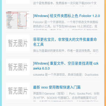
这个是免费版本，免费版本一次只能下载2000个文
件，还有不能把文件作为某些特殊格式导出，除了这
两点，好像就没其他限制了，至于这软件的解锁版
[Windows] 给文件夹图标上色 Folcolor 1.2.0
本，网上也多得是，可自行寻找。Offline Explorer…
Folcolor 是一个开源项目，一个用于修改文件夹图标
颜色的小工具，以下仅在Windows 10上测试过，双
击打开软件，直接点击Install，安装完后会添加到文
件夹的右键菜单，如下图，修改完后，刷…
菲菲更名宝贝，非常强大的文件批量重命
名工具
我认为是最好的更名软件，作者一直坚持免费。现已
更新V4.0。软件中文名称：菲菲更名宝贝 之 得意非
凡软件英文名称：FFRename Professional软件版
[Windows] 重复文件、空目录查找清理 czk
本：4.0软件作者：ffhome版权所…
awka 6.0.0
czkawka 是一个开源项目，具体功能是：Duplicates
- 根据文件名、大小或哈希查找重复项空文件夹 - 借助
高级算法查找空文件夹大文件 - 查找给定位置的最大
最新 xxxx 使用教程快速入门篇
文件的提供数量空文件 - 在整…
界面简介General（常规）：Port、Socks Port；分别
为 HTTP、SOCKS 代理端口，点击终端图案可以打
开一个配置了代理的命令行窗口，点击端口数字可以