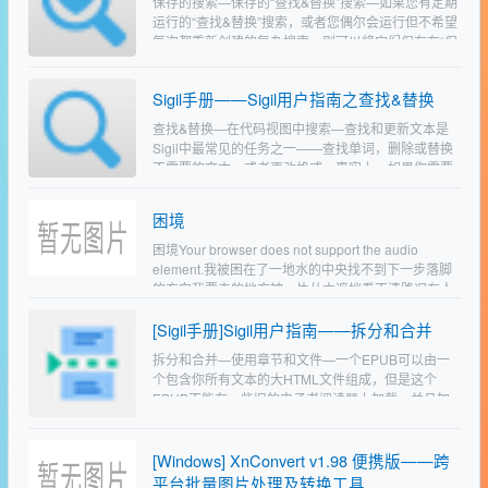
保存的搜索—保存的“查找&替换”搜索—如果您有定期
运行的“查找&替换”搜索，或者您偶尔会运行但不希望
每次都重新创建的复杂搜索，则可以将它们保存在“保
存的搜索”对话框中。保存后，您可以使…
Sigil手册——Sigil用户指南之查找&替换
查找&替换—在代码视图中搜索—查找和更新文本是
Sigil中最常见的任务之一——查找单词，删除或替换
不需要的文本，或者更改格式。事实上，如果你需要
对你的文本进行大量的修改，你几乎肯定会想使用查
找…
困境
困境Your browser does not support the audio
element.我被困在了一地水的中央找不到下一步落脚
的方向我要去的地方被一片丛木遮挡看不清路况有人
从水中踮脚走过边…
[Sigil手册]Sigil用户指南——拆分和合并
拆分和合并—使用章节和文件—一个EPUB可以由一
个包含你所有文本的大HTML文件组成，但是这个
EPUB不能在一些旧的电子书阅读器上加载，并且加
载和编辑会比较慢。想象一下，为了显示第一页，必
须对整本书进…
[Windows] XnConvert v1.98 便携版——跨
平台批量图片处理及转换工具