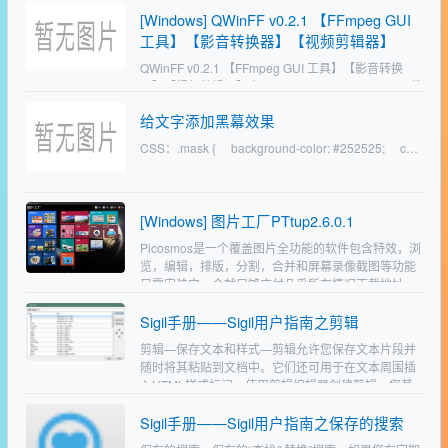
复制该命令；Allow LAN：…
[Windows] QWinFF v0.2.1 【FFmpeg GUI
工具】【影音转换器】【视频剪辑器】
QWinFF v0.2.1 【FFmpeg GUI 工具】【影音转换
器】【视频剪辑器】官网：http://qwinff.github.io/下载
地址：http://qwinff.github.io/d…
给文字添加黑幕效果
CSS：.mask { background-color: #252525; c…
[Windows] 图片工厂PTtup2.6.0.1
Picosmos是一个覆盖图片全功能的软件包含特效，浏
览，编辑，排版，分割，合并和屏幕录像截图等功能
只需安装它一个就足够应付几乎所有情况下载地址
https://wwds.lanzoum.com/ih…
Sigil手册——Sigil用户指南之剪辑
剪辑—保存文本和样式—剪辑允许您保存文本片段并
随时将其粘贴到文档中。它们还可用于在文本周围插
入HTML样式标记。使用剪辑编辑器创建剪辑。您甚
至可以将CSS样式表中的所有样式自动填充到“剪辑”
Sigil手册——Sigil用户指南之保存的搜索
列表中。然…