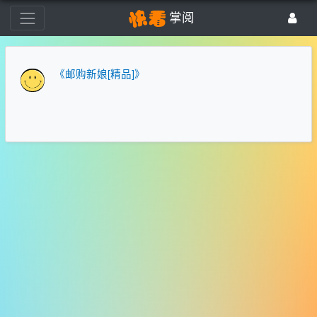
掌阅
《邮购新娘[精品]》