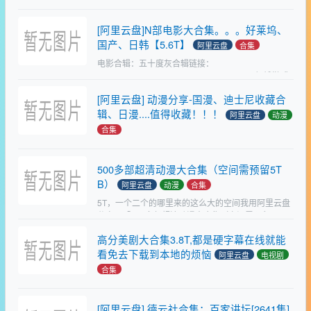
[阿里云盘]N部电影大合集。。。好莱坞、
国产、日韩【5.6T】
阿里云盘
合集
电影合辑：五十度灰合辑链接：
https://www.aliyundrive.com/s/ptifoWA3Rjz饥饿游戏
系列The.Hunger.Games链接：
[阿里云盘] 动漫分享-国漫、迪士尼收藏合
https://www.aliyundr…
辑、日漫....值得收藏！！！
阿里云盘
动漫
合集
迪士尼动画电影合集珍藏版【共500GB左右，纯手工
打造，大部分内嵌字幕，无字幕已补全字幕】01：
500多部超清动漫大合集（空间需预留5T
https://www.aliyundrive.com/s/rfUK5eHuoGE02：
B）
https://…
阿里云盘
动漫
合集
5T，一个二个的哪里来的这么大的空间我用阿里云盘
分享了「500多部超清动漫大合集（空间需预留
5TB）」，你可以不限速下载复制这段内容打开「阿
高分美剧大合集3.8T,都是硬字幕在线就能
里云盘」App 即可获取链接：https://www.ali…
看免去下载到本地的烦恼
阿里云盘
电视剧
合集
美剧高分大合集1:
https://www.aliyundrive.com/s/Gej782TnXiR美剧高
[阿里云盘] 德云社合集：百家讲坛[2641集]