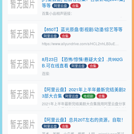
分大合集2:
等等
https://www.aliyundrive.com/s/G7St1Q9w9…
阿里云盘
合集
百集小品相声链接：
https://www.aliyundrive.com/s/wpNnDqBaKxK百家
讲坛[2641集]【365.32GB】链接：
【850T】蓝光原盘/影视剧/动漫/综艺等等
https://www.aliyundrive.co…
阿里云盘
合集
https://www.aliyundrive.com/s/HCL2nhLB3uE…
8月23日 【恐怖/惊悚/悬疑大全】.共992G
B.可在线直看
阿里云盘
合集
连接:
https://www.aliyundrive.com/s/mx3KpgWGsgj…
【阿里云盘】2021年上半年最新完结美剧2
3部大合集
阿里云盘
电视剧
合集
2021年上半年最新完结美剧大合集我用阿里云盘分享
了「2021年最新完结美剧」，你可以不限速下载复制
这段内容打开「阿里云盘」App 即可获取链接：
【阿里云盘】总共20T左右的资源，自取！
https://www.aliyundrive.com…
阿里云盘
合集
艺术，美图，小鸟酱，爱蜜...人网，missHuang等过