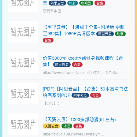
集
阿里云盘
电影
电视剧
合集
高码率中国：
https://www.aliyundrive.com/s/zRyxbXMqQui外国：
https://www.aliyundrive.com/s/SV38aSZcvrt…
【阿里云盘】【海贼王全集+剧场版 更新
至982集】1080P高清版本
阿里云盘
动漫
合集
我本人是没看过海贼的, 这次准备看一下，这个版本我
个人检查清晰度很好，1080P电脑端看也已经非常清
价值3000元 keep运动健身视频课程【合
晰 有需要的可以转存了。目前更新到982+剧场版 后
集】
续看情况继续跟进更新。https://www.a…
阿里云盘
合集
https://www.aliyundrive.com/s/KD3LzLNZsKx…
[PDF]【阿里云盘】【合集】59本高清书法
绘画篆刻PDF
阿里云盘
合集
【链接】：
https://www.aliyundrive.com/s/fnkVvGgd5XF老铁
们，渣人们，能否要一个小红心。…
【天翼云盘】1000多部动漫(5T左右)
天翼云盘
动漫
合集
https://cloud.189.cn/t/AN7JryIzeiym…