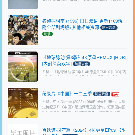
北小城澜河，因一桩离奇杀人案掀起波澜。当地著名
企业红桥集团发生命案，一夜之间三人被杀，犯罪嫌
疑人杨四（胡军 饰）在逃亡途中被抓捕归案，但刑警
名侦探柯南 (1996) 国日双语 更新1169话
队长关宇（…
附全部剧场版+其他相关资源
阿里云盘
动漫
资源标题：名侦探柯南 (1996) 国日双语 更新1169话
附全部剧场版+其他相关资源资源描述：工藤新一是
全国著名的高中生侦探，在一次追查黑衣人犯罪团伙
《地球脉动 第3季》4K原盘REMUX [HDR]
时不幸被团伙成员发现，击晕后喂了神奇的药水，
[内封简英双字]
工…
阿里云盘
名称：《地球脉动 第3季》4K原盘REMUX [HDR] [内
封简英双字]描述：?地球脉动 第三季的剧情简介 · · · ·
· · 从海洋深处到最偏远的丛林，《地球脉动III》为
经典巨制翻开崭新篇…
纪录片《中国》一二三季
阿里云盘
名称：中国 第三季 (2023) 1080P 纪录片描述：大型
史诗纪录片《中国》是由湖南卫视创作，汇聚国内顶
级纪录片制作力量，耗时5年之久，以电影级品质、
独特新颖的视角，弘扬中国文化数千年之精髓，呈
现…
百妖谱·司府篇（2024）4K 更至EP09 【附