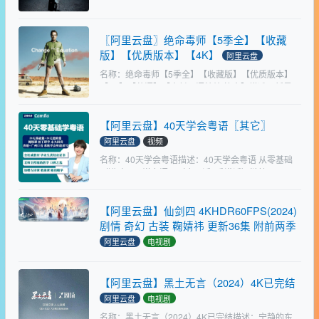
名称：死期将至【8集全】【纯净版】【4K+1080P】
【原轨高码】【内封中字】描述：经过数年备战，原
本对未来生活有着无限憧憬的青年人崔以才（徐仁国
〖阿里云盘〗绝命毒师【5季全】【收藏
饰）在某大型企业的面试中铩羽而归，祸不单行，生
版】【优质版本】【4K】
活中接…
阿里云盘
名称：绝命毒师【5季全】【收藏版】【优质版本】
【4K】【英语】【内封双语特效/简中】描述：新墨西
哥州的高中化学老师沃尔特·H·怀特（布莱恩·科兰斯顿
Bryan Cranston 饰）是拮据家庭的唯一…
【阿里云盘】40天学会粤语〖其它〗
阿里云盘
视频
名称：40天学会粤语描述：40天学会粤语 从零基础
到进阶开口说粤语！（广州话+香港话）链接：
https://www.alipan.com/s/ZKrBXp5Hzng大小：
16.6G标签：#学习 #粤语…
【阿里云盘】仙剑四 4KHDR60FPS(2024)
剧情 奇幻 古装 鞠婧祎 更新36集 附前两季
阿里云盘
电视剧
资源标题：仙剑四 4KHDR60FPS(2024)剧情 奇幻 古
装 鞠婧祎 更新36集资源描述：十九年前，琼华派利
【阿里云盘】黑土无言（2024）4K已完结
用望舒和羲和双剑网缚妖界，从中夺取灵力，引发人
妖大战，双方伤亡惨重。琼华派弟子云天青和…
阿里云盘
电视剧
名称：黑土无言（2024）4K已完结描述：宁静的东