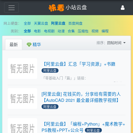
小站云盘
网上硬盘：
全部
天翼云盘
百度网盘
阿里云盘
类别：
电影
电视剧
动漫
合集
压缩包
视频
编程
全部
排序：
回帖时间
最新
精华
【阿里云盘】汇总「学习资源」+书籍
阿里云盘
「零基础入门「篇」」链接：
https://www.aliyundrive.com/s/Qr43y6Yc5k9「快速
掌握英语核心秘诀」链接：
[阿里云盘] 花钱买的，分享给有需要的人
https://www.aliyundrive.com/s/g…
【AutoCAD 2021 最全最详细教学视频】
阿里云盘
1-5章 教学链接：
https://www.aliyundrive.com/s/yEpTHQttusA6-7章 教
【阿里云盘】「编程+Python」+魔术教学+
学链
PS教程+PPT+公众号
接:https://www.aliyundrive.com/s/mHXRys5kH…
阿里云盘