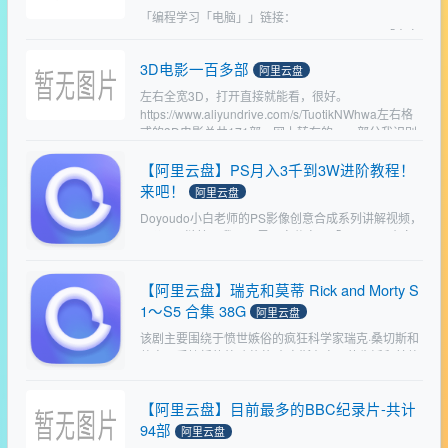
「编程学习「电脑」」链接：
https://www.aliyundrive.com/s/wAhE12o8JRy「中文
魔术教学「合集」」链接：
3D电影一百多部
https://www.aliyundrive.com/s/H…
阿里云盘
左右全宽3D，打开直接就能看，很好。
https://www.aliyundrive.com/s/TuotikNWhwa左右格
式的3D电影总共171部，网上转存的。一部分我识别
了片名，还有一部分没时间改…
【阿里云盘】PS月入3千到3W进阶教程！
来吧！
阿里云盘
Doyoudo小白老师的PS影像创意合成系列讲解视频，
原价149链接：我用阿里云盘分享了「doyoudo小白
的ps影像创意系列教程」链接：
https://www.aliyundrive.com/s/8…
【阿里云盘】瑞克和莫蒂 Rick and Morty S
1～S5 合集 38G
阿里云盘
该剧主要围绕于愤世嫉俗的疯狂科学家瑞克·桑切斯和
他容易受挫折的外孙莫蒂·史密斯在自己的生活和其他
异空间穿梭的奇妙冒险。
https://www.aliyundrive.com/s/hhbqd8fHxmZ…
【阿里云盘】目前最多的BBC纪录片-共计
94部
阿里云盘