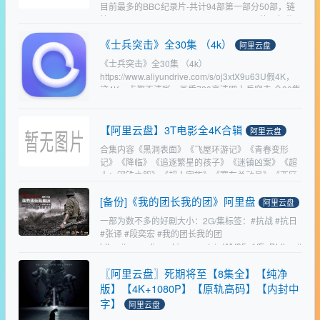
目前最多的BBC纪录片-共计94部第一部分50部，链
接：www.aliyundrive.com/s/pFsqojeJTBq第二部分
44部，链接：www.aliyundrive.com/s/KqtP4J…
《士兵突击》全30集 （4k）
阿里云盘
《士兵突击》全30集 （4k）
https://www.aliyundrive.com/s/oj3xtX9u63U假4K，
这4K一点都不清晰，画质720高清吧士兵突击 全30集
1080P 50帧 | *…
【阿里云盘】3T电影全4K合辑
阿里云盘
合集内容《黑洞表面》《飞屋环游记》《青春变形
记》《降临》《追逐繁星的孩子》《迷镇凶案》《超
人：钢铁之躯》《超人家族》《赛车总动员》《西区
故事》《蝙蝠侠》《葛蕾丝坠落》《致命魔术》《耐
[备份]《我的团长我的团》阿里盘
撕侦探》《美食总动…
阿里云盘
一部为数不多的好剧大小：2G/集标签：#抗战 #抗日
#张译 #段奕宏 #我的团长我的团
https://www.aliyundrive.com/s/mWV95u1fEaDhttps://
www.ali…
〖阿里云盘〗死期将至【8集全】【纯净
版】【4K+1080P】【原轨高码】【内封中
字】
阿里云盘