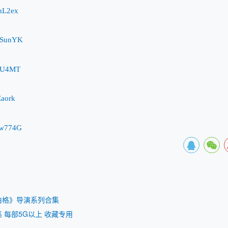
vhL2ex
RmSunYK
YPU4MT
Eaork
Pw774G
伯格》导演系列合集
 每部5G以上 收藏专用