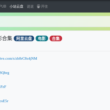
PUB
小站云盘
说说
开往
影合集
阿里云盘
电影
合集
rive.com/s/zb8rC8s4jNM
Z8Qhrg
zFzF
osE5r