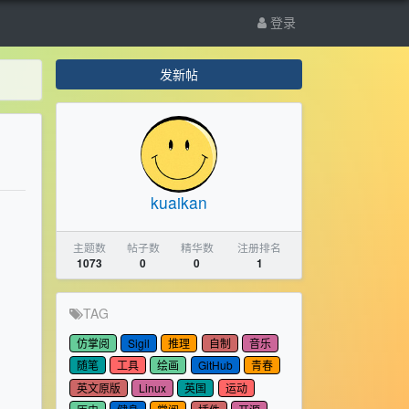
登录
发新帖
kuaikan
主题数
帖子数
精华数
注册排名
1073
0
0
1
TAG
仿掌阅
Sigil
推理
自制
音乐
随笔
工具
绘画
GitHub
青春
英文原版
Linux
英国
运动