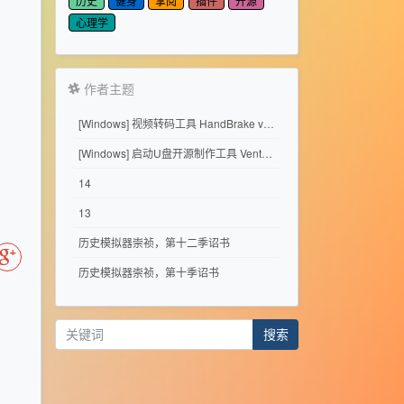
历史
健身
掌阅
插件
开源
心理学
作者主题
[Windows] 视频转码工具 HandBrake v1.11.2
[Windows] 启动U盘开源制作工具 Ventoy 1.1.17
14
13
历史模拟器崇祯，第十二季诏书
历史模拟器崇祯，第十季诏书
搜索