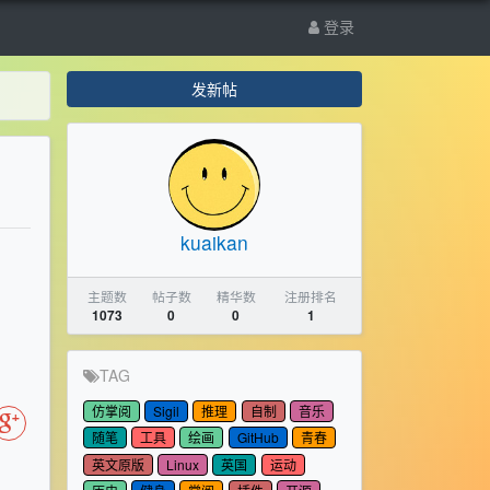
登录
发新帖
kuaikan
主题数
帖子数
精华数
注册排名
1073
0
0
1
TAG
仿掌阅
Sigil
推理
自制
音乐
随笔
工具
绘画
GitHub
青春
英文原版
Linux
英国
运动