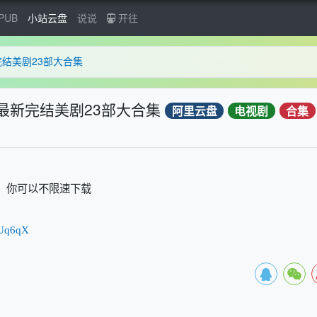
PUB
小站云盘
说说
开往
完结美剧23部大合集
年最新完结美剧23部大合集
阿里云盘
电视剧
合集
」，你可以不限速下载
rUq6qX