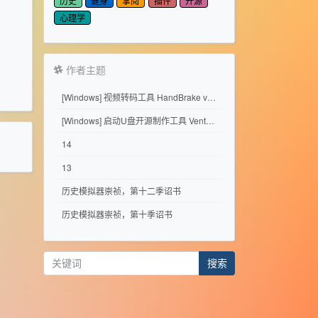
历史
健身
掌阅
插件
开源
心理学
作者主题
[Windows] 视频转码工具 HandBrake v1.11.2
[Windows] 启动U盘开源制作工具 Ventoy 1.1.17
14
13
历史模拟器崇祯，第十二季诏书
历史模拟器崇祯，第十季诏书
搜索