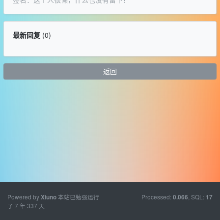
最新回复
(
0
)
返回
Powered by
本站已勉强运行
Processed:
, SQL:
Xiuno
0.066
17
了 7 年 337 天