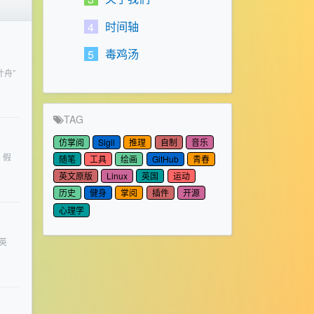
时间轴
毒鸡汤
舟”
TAG
仿掌阅
Sigil
推理
自制
音乐
 假
随笔
工具
绘画
GitHub
青春
英文原版
Linux
英国
运动
历史
健身
掌阅
插件
开源
心理学
英