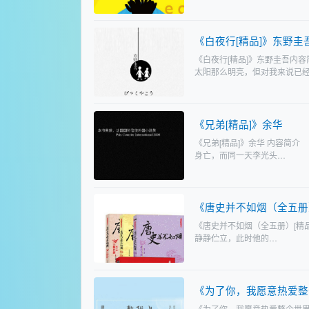
《白夜行[精品]》东野圭
《白夜行[精品]》东野圭吾
太阳那么明亮，但对我来说已
《兄弟[精品]》余华
《兄弟[精品]》余华 内容
身亡，而同一天李光头…
《唐史并不如烟（全五册）
《唐史并不如烟（全五册）[精
静静伫立，此时他的…
《为了你，我愿意热爱整个
《为了你，我愿意热爱整个世