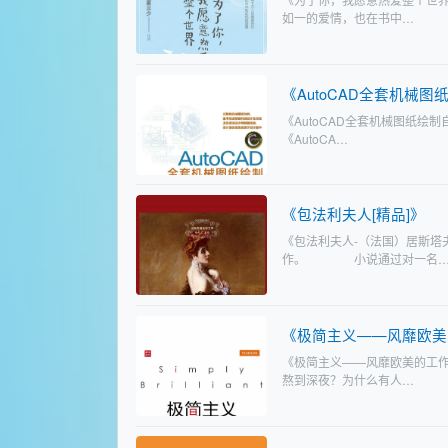
如一的爱情，也在书中…
《AutoCAD全套机械图纸
《AutoCAD全套机械图纸绘制
《AutoCA…
《包法利夫人[精品]》
《包法利夫人-（法国）居斯塔
作。 小说通过对一名
《极简主义——风靡欧美
《极简主义——风靡欧美的工作
熬到深夜？为什么有人…