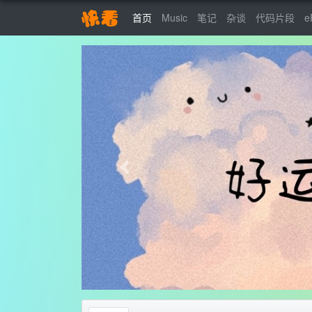
首页
Music
笔记
杂谈
代码片段
e