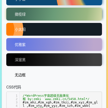
撖榄绿
小太阳
优雅紫
深邃黑
无边框
CSS代码
1
/*WordPress宇宙超级无敌美化
2
框 by:zmki www.zmki.cn/5458.html*/
3
#zm_mhz,#zm_xgh,#zm_tkzj,#zm_xyz,#zm_gl
4
l ,#zm_xty,#zm_yyz,#zm_szh,#zm_wbk{