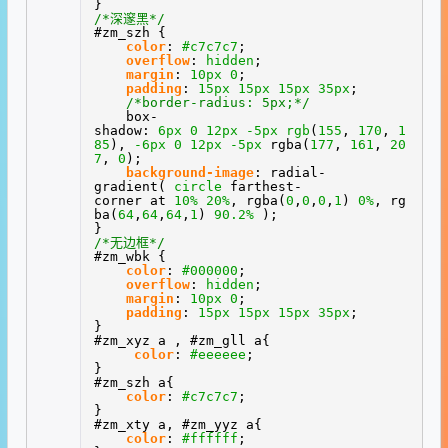
}
/*深邃黑*/
#zm_szh {
color
:
#c7c7c7
;
overflow
:
hidden
;
margin
:
10px
0
;
padding
:
15px
15px
15px
35px
;
/*border-radius: 5px;*/
box-
shadow:
6px
0
12px
-5px
rgb
(
155
,
170
,
1
85
),
-6px
0
12px
-5px
rgba(
177
,
161
,
20
7
,
0
);
background-image
: radial-
gradient(
circle
farthest-
corner at
10%
20%
, rgba(
0
,
0
,
0
,
1
)
0%
, rg
ba(
64
,
64
,
64
,
1
)
90.2%
);
}
/*无边框*/
#zm_wbk {
color
:
#000000
;
overflow
:
hidden
;
margin
:
10px
0
;
padding
:
15px
15px
15px
35px
;
}
#zm_xyz a , #zm_gll a{
color
:
#eeeeee
;
}
#zm_szh a{
color
:
#c7c7c7
;
}
#zm_xty a, #zm_yyz a{
color
:
#ffffff
;