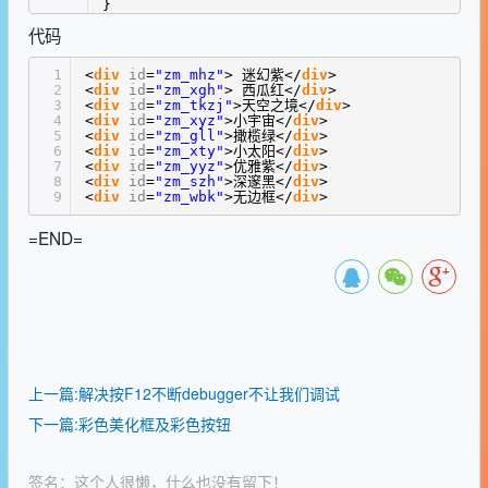
}
代码
1
<
div
id
=
"zm_mhz"
> 迷幻紫</
div
>
2
<
div
id
=
"zm_xgh"
> 西瓜红</
div
>
3
<
div
id
=
"zm_tkzj"
>天空之境</
div
>
4
<
div
id
=
"zm_xyz"
>小宇宙</
div
>
5
<
div
id
=
"zm_gll"
>撖榄绿</
div
>
6
<
div
id
=
"zm_xty"
>小太阳</
div
>
7
<
div
id
=
"zm_yyz"
>优雅紫</
div
>
8
<
div
id
=
"zm_szh"
>深邃黑</
div
>
9
<
div
id
=
"zm_wbk"
>无边框</
div
>
=END=
上一篇:解决按F12不断debugger不让我们调试
下一篇:彩色美化框及彩色按钮
签名：这个人很懒，什么也没有留下！