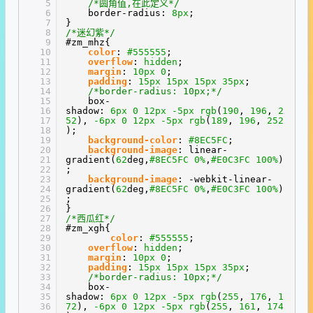
5
/*圆角值,在此定义*/
6
border-radius:
8px
;
7
}
8
/*迷幻紫*/
9
#zm_mhz{
10
color
:
#555555
;
11
overflow
:
hidden
;
12
margin
:
10px
0
;
13
padding
:
15px
15px
15px
35px
;
14
/*border-radius: 10px;*/
15
box-
16
shadow:
6px
0
12px
-5px
rgb
(
190
,
196
,
2
17
52
),
-6px
0
12px
-5px
rgb
(
189
,
196
,
252
18
);
19
background-color
:
#8EC5FC
;
20
background-image
: linear-
21
gradient(
62
deg,
#8EC5FC
0%
,
#E0C3FC
100%
)
22
;
23
background-image
: -webkit-linear-
24
gradient(
62
deg,
#8EC5FC
0%
,
#E0C3FC
100%
)
25
;
26
}
27
/*西瓜红*/
28
#zm_xgh{
29
color
:
#555555
;
30
overflow
:
hidden
;
31
margin
:
10px
0
;
32
padding
:
15px
15px
15px
35px
;
33
/*border-radius: 10px;*/
34
box-
35
shadow:
6px
0
12px
-5px
rgb
(
255
,
176
,
1
36
72
),
-6px
0
12px
-5px
rgb
(
255
,
161
,
174