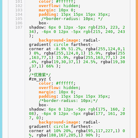
101
color
:
#ffffff
;
102
overflow
:
hidden
;
103
margin
:
10px
0
;
104
padding
:
15px
15px
15px
35px
;
105
/*border-radius: 10px; */
106
box-
107
shadow:
6px
0
12px
-5px
rgb
(
253
,
223
,
2
34
),
-6px
0
12px
-5px
rgb
(
215
,
240
,
243
);
background-image
: radial-
gradient(
circle
farthest-
corner at
-8.9%
51.2%
, rgba(
255
,
124
,
0
,
1
)
0%
, rgba(
255
,
124
,
0
,
1
)
15.9%
, rgba(
255
,
163
,
77
,
1
)
15.9%
, rgba(
255
,
163
,
77
,
1
)
24
.4%
, rgba(
19
,
30
,
37
,
1
)
24.5%
, rgba(
19
,
30
,
37
,
1
)
66%
);
}
/*优雅紫*/
#zm_yyz {
color
:
#ffffff
;
overflow
:
hidden
;
margin
:
10px
0
;
padding
:
15px
15px
15px
35px
;
/*border-radius: 10px;*/
box-
shadow:
6px
0
12px
-5px
rgb
(
175
,
160
,
2
08
),
-6px
0
12px
-5px
rgba(
177
,
161
,
20
7
,
0
);
background-image
: radial-
gradient(
circle
farthest-
corner at
10%
20%
, rgba(
95
,
117
,
227
,
1
)
0
%
, rgba(
188
,
167
,
205
,
1
)
90%
);