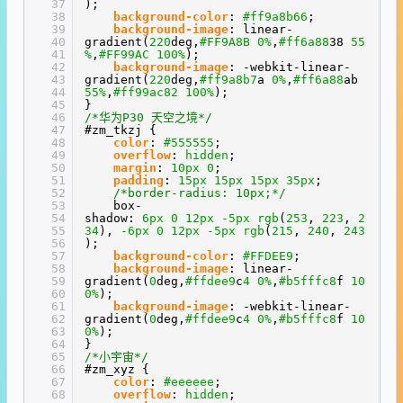
37
);
38
background-color
:
#ff9a8b
66
;
39
background-image
: linear-
40
gradient(
220
deg,
#FF9A8B
0%
,
#ff6a88
38
55
41
%
,
#FF99AC
100%
);
42
background-image
: -webkit-linear-
43
gradient(
220
deg,
#ff9a8b
7
a
0%
,
#ff6a88
ab
44
55%
,
#ff99ac
82
100%
);
45
}
46
/*华为P30 天空之境*/
47
#zm_tkzj {
48
color
:
#555555
;
49
overflow
:
hidden
;
50
margin
:
10px
0
;
51
padding
:
15px
15px
15px
35px
;
52
/*border-radius: 10px;*/
53
box-
54
shadow:
6px
0
12px
-5px
rgb
(
253
,
223
,
2
55
34
),
-6px
0
12px
-5px
rgb
(
215
,
240
,
243
56
);
57
background-color
:
#FFDEE9
;
58
background-image
: linear-
59
gradient(
0
deg,
#ffdee9
c
4
0%
,
#b5fffc
8
f
10
60
0%
);
61
background-image
: -webkit-linear-
62
gradient(
0
deg,
#ffdee9
c
4
0%
,
#b5fffc
8
f
10
63
0%
);
64
}
65
/*小宇宙*/
66
#zm_xyz {
67
color
:
#eeeeee
;
68
overflow
:
hidden
;