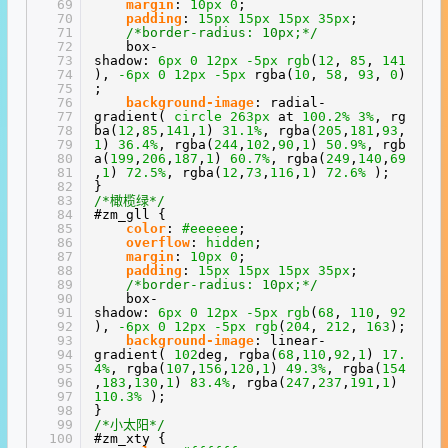
69
margin
:
10px
0
;
70
padding
:
15px
15px
15px
35px
;
71
/*border-radius: 10px;*/
72
box-
73
shadow:
6px
0
12px
-5px
rgb
(
12
,
85
,
141
74
),
-6px
0
12px
-5px
rgba(
10
,
58
,
93
,
0
)
75
;
76
background-image
: radial-
77
gradient(
circle
263px
at
100.2%
3%
, rg
78
ba(
12
,
85
,
141
,
1
)
31.1%
, rgba(
205
,
181
,
93
,
79
1
)
36.4%
, rgba(
244
,
102
,
90
,
1
)
50.9%
, rgb
80
a(
199
,
206
,
187
,
1
)
60.7%
, rgba(
249
,
140
,
69
81
,
1
)
72.5%
, rgba(
12
,
73
,
116
,
1
)
72.6%
);
82
}
83
/*橄榄绿*/
84
#zm_gll {
85
color
:
#eeeeee
;
86
overflow
:
hidden
;
87
margin
:
10px
0
;
88
padding
:
15px
15px
15px
35px
;
89
/*border-radius: 10px;*/
90
box-
91
shadow:
6px
0
12px
-5px
rgb
(
68
,
110
,
92
92
),
-6px
0
12px
-5px
rgb
(
204
,
212
,
163
);
93
background-image
: linear-
94
gradient(
102
deg, rgba(
68
,
110
,
92
,
1
)
17.
95
4%
, rgba(
107
,
156
,
120
,
1
)
49.3%
, rgba(
154
96
,
183
,
130
,
1
)
83.4%
, rgba(
247
,
237
,
191
,
1
)
97
110.3%
);
98
}
99
/*小太阳*/
100
#zm_xty {