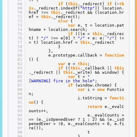
68
if
(
this
._redirect)
if
(~
th
69
is
._redirect.indexOf(
"http"
)) location.
70
href !==
this
._redirect && (location.hr
71
ef =
this
._redirect);
72
else
{
73
var
e, t = location.pat
74
hname + location.search;
75
if
(((e =
this
._redirec
76
t) ?
"/"
!== e[0] ?
"/"
+ e: e:
"/"
) !=
77
= t) location.href =
this
._redirect
78
}
79
},
80
e.prototype.callback =
function
81
() {
82
var
e =
this
;
83
if
((
this
._callback ||
this
84
._redirect ||
this
._write) && window) {
85
var
t =
"
86
[WARNING] fire in the hole"
;
87
if
(window.chrome) {
88
var
i =
new
Functio
89
n;
90
i.toString =
functi
91
on
() {
92
return
e._evalC
93
ounts++,
94
e._evalCounts =
95
== (e._isOpenedEver ? 1 : 2) && (e._isO
96
penedEver = !0, e._evalCounts = 0, e.fi
97
re()),
98
t
99
},