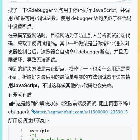
搜了一下说debugger 语句用于停止执行 JavaScript，并调
用 (如果可用) 调试函数。使用 debugger 语句类似于在代码
中设置断点。
在采集某些网站时，目标网站为了防止别人分析调试前端代
码，采取了反调试措施。其中一种做法是当你按F12进入浏
览器控制台后，浏览器会自动命中debugger断点，并且无
限循环，导致无法调试。
搜到的解决方法是禁止断点，操作了一下也没什么用还是看
不到，折腾好久最后用的最简单粗暴的方法调试器里设置
禁
，不过这样做其他的js代码也会失效。
用JavaScript
有矛就有盾
这是搜到的解决办法《突破前端反调试--阻止页面不断d
ebugger》
https://segmentfault.com/a/1190000012359015
所用反调试代码如下
1
<script>
2
/*!
3
* console-ban v2.1.0