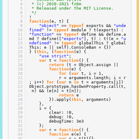
4
* (c) 2020-2021 fz6m
5
* Released under the MIT License.
6
*/
7
!
8
function
(e, t) {
9
"object"
==
typeof
exports &&
"unde
10
fined"
!=
typeof
module ? t(exports) :
11
"function"
==
typeof
define && define.a
12
md ? define([
"exports"
], t) : t((e =
"u
13
ndefined"
!=
typeof
globalThis ? global
14
This: e || self).ConsoleBan = {})
15
} (
this
, (
function
(e) {
16
"use strict"
;
17
var
t =
function
() {
18
return
(t = Object.assign ||
19
function
(e) {
20
for
(
var
t, i = 1,
21
r = arguments.length; i < r
22
; i++)
for
(
var
n
in
t = arguments[i])
23
Object.prototype.hasOwnProperty.call(t,
24
n) && (e[n] = t[n]);
25
return
e
26
}).apply(
this
, arguments)
27
},
28
i = {
29
clear: !0,
30
debug: !0,
31
debugTime: 3e3
32
};
33
var
r =
function
() {
34
function
e(e) {
35
var
r = t(t({},