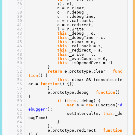
36
i), e),
37
n = r.clear,
38
o = r.debug,
39
c = r.debugTime,
40
s = r.callback,
41
a = r.redirect,
42
l = r.write;
43
this
._debug = o,
44
this
._debugTime = c,
45
this
._clear = n,
46
this
._callback = s,
47
this
._redirect = a,
48
this
._write = l,
49
this
._evalCounts = 0,
50
this
._isOpenedEver = !1
51
}
52
return
e.prototype.clear =
func
53
tion
() {
54
this
._clear && (console.cle
55
ar =
function
() {})
56
},
57
e.prototype.debug =
function
()
58
{
59
if
(
this
._debug) {
60
var
e =
new
Function(
"d
61
ebugger"
);
62
setInterval(e,
this
._de
63
bugTime)
64
}
65
},
66
e.prototype.redirect =
function
67
() {