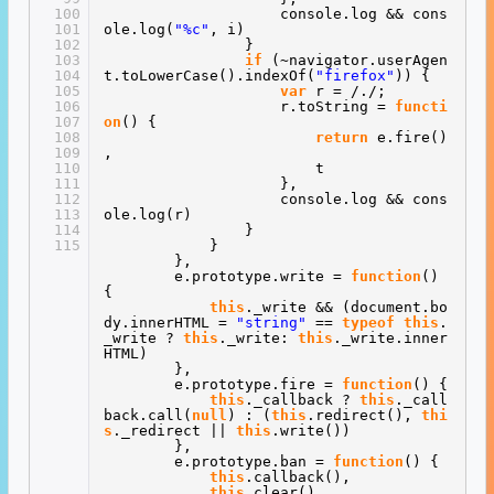
100
console.log && cons
101
ole.log(
"%c"
, i)
102
}
103
if
(~navigator.userAgen
104
t.toLowerCase().indexOf(
"firefox"
)) {
105
var
r = /./;
106
r.toString =
functi
107
on
() {
108
return
e.fire()
109
,
110
t
111
},
112
console.log && cons
113
ole.log(r)
114
}
115
}
},
e.prototype.write =
function
()
{
this
._write && (document.bo
dy.innerHTML =
"string"
==
typeof
this
.
_write ?
this
._write:
this
._write.inner
HTML)
},
e.prototype.fire =
function
() {
this
._callback ?
this
._call
back.call(
null
) : (
this
.redirect(),
thi
s
._redirect ||
this
.write())
},
e.prototype.ban =
function
() {
this
.callback(),
this
.clear(),