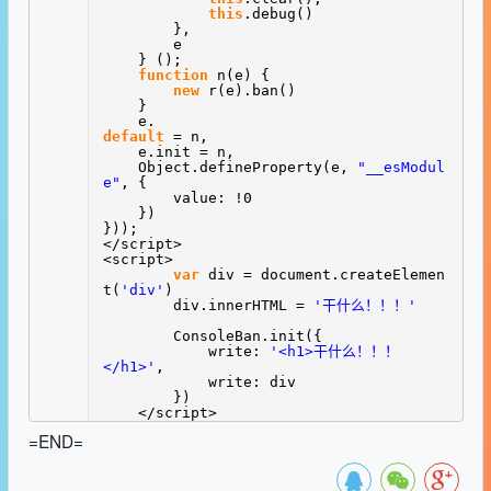
this
.debug()
},
e
} ();
function
n(e) {
new
r(e).ban()
}
e.
default
= n,
e.init = n,
Object.defineProperty(e,
"__esModul
e"
, {
value: !0
})
}));
</script>
<script>
var
div = document.createElemen
t(
'div'
)
div.innerHTML =
'干什么！！！'
ConsoleBan.init({
write:
'<h1>干什么！！！
</h1>'
,
write: div
})
</script>
=END=