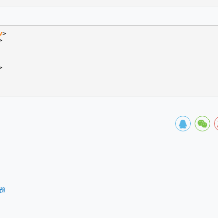
v
>
>
>
题