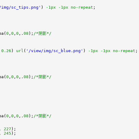
/img/sc_tips.png'
)
-1px
-1px
no-repeat
;
ba(
0
,
0
,
0
,.
08
);
/*阴影*/
,
0.26
)
url
(
'/view/img/sc_blue.png'
)
-1px
-1px
no-repeat
;
ba(
0
,
0
,
0
,.
08
);
/*阴影*/
ba(
0
,
0
,
0
,.
08
);
/*阴影*/
,
227
);
,
245
);