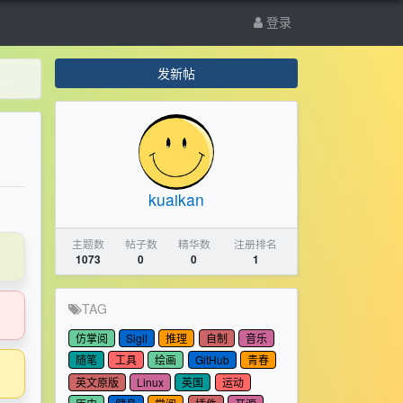
登录
发新帖
kuaikan
主题数
帖子数
精华数
注册排名
1073
0
0
1
TAG
仿掌阅
Sigil
推理
自制
音乐
随笔
工具
绘画
GitHub
青春
英文原版
Linux
英国
运动