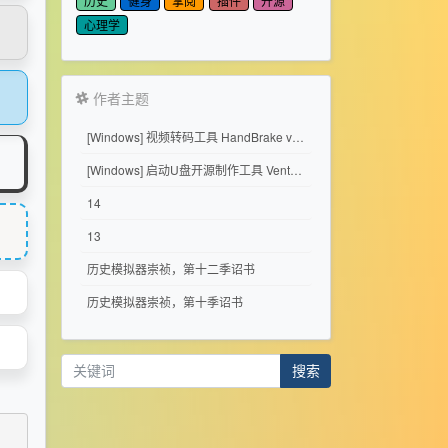
历史
健身
掌阅
插件
开源
心理学
作者主题
[Windows] 视频转码工具 HandBrake v1.11.2
[Windows] 启动U盘开源制作工具 Ventoy 1.1.17
14
13
历史模拟器崇祯，第十二季诏书
历史模拟器崇祯，第十季诏书
搜索