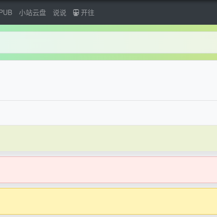
PUB
小站云盘
说说
开往