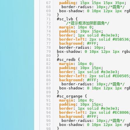
67
padding
:
15px
15px
15px
35px
;
68
border-radius:
10px
;
/*圆角*/
69
box-shadow:
0
10px
12px
1px
rg
70
}
71
#sc_lvb {
72
/*提示框添加阴影圆角*/
73
margin
:
10px
0
;
74
padding
:
10px
15px
;
75
border
:
1px
solid
#e3e3e3
;
76
border-left
:
2px
solid
#05B536
77
background
:
#FFF
;
78
border-radius:
10px
;
79
box-shadow:
0
10px
12px
1px
rgb
80
}
81
#sc_redb {
82
margin
:
10px
0
;
83
padding
:
10px
15px
;
84
border
:
1px
solid
#e3e3e3
;
85
border-left
:
2px
solid
#ED0505
86
background
:
#FFF
;
87
border-radius:
10px
;
/*圆角*/
88
box-shadow:
0
10px
12px
1px
rg
89
}
90
#sc_organge {
91
margin
:
10px
0
;
92
padding
:
10px
15px
;
93
border
:
1px
solid
#e3e3e3
;
94
border-left
:
2px
solid
#EC8006
95
background
:
#FFF
;
96
border-radius:
10px
;
/*圆角*/
97
box-shadow:
0
10px
12px
1px
rg
98
}