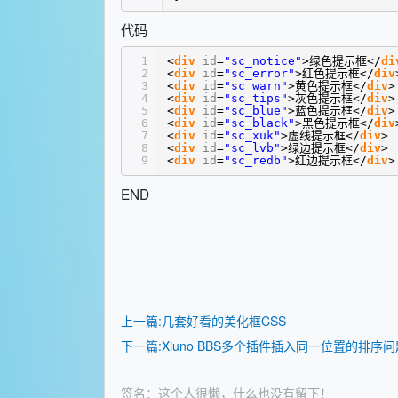
代码
1
<
div
id
=
"sc_notice"
>绿色提示框</
di
2
<
div
id
=
"sc_error"
>红色提示框</
div
3
<
div
id
=
"sc_warn"
>黄色提示框</
div
>
4
<
div
id
=
"sc_tips"
>灰色提示框</
div
>
5
<
div
id
=
"sc_blue"
>蓝色提示框</
div
>
6
<
div
id
=
"sc_black"
>黑色提示框</
div
7
<
div
id
=
"sc_xuk"
>虚线提示框</
div
>
8
<
div
id
=
"sc_lvb"
>绿边提示框</
div
>
9
<
div
id
=
"sc_redb"
>红边提示框</
div
>
END
上一篇:几套好看的美化框CSS
下一篇:Xiuno BBS多个插件插入同一位置的排序问
签名：这个人很懒，什么也没有留下！