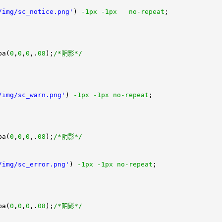
/img/sc_notice.png'
)
-1px
-1px
no-repeat
;
ba(
0
,
0
,
0
,.
08
);
/*阴影*/
/img/sc_warn.png'
)
-1px
-1px
no-repeat
;
ba(
0
,
0
,
0
,.
08
);
/*阴影*/
/img/sc_error.png'
)
-1px
-1px
no-repeat
;
ba(
0
,
0
,
0
,.
08
);
/*阴影*/