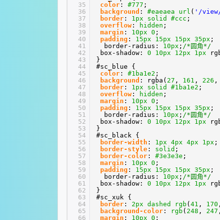
35
color
:
#777
;
36
background
:
#eaeaea
url
(
'/view
37
border
:
1px
solid
#ccc
;
38
overflow
:
hidden
;
39
margin
:
10px
0
;
40
padding
:
15px
15px
15px
35px
;
41
border-radius:
10px
;
/*圆角*/
42
box-shadow:
0
10px
12px
1px
rg
43
}
44
#sc_blue {
45
color
:
#1ba1e2
;
46
background
: rgba(
27
,
161
,
226
47
border
:
1px
solid
#1ba1e2
;
48
overflow
:
hidden
;
49
margin
:
10px
0
;
50
padding
:
15px
15px
15px
35px
;
51
border-radius:
10px
;
/*圆角*/
52
box-shadow:
0
10px
12px
1px
rg
53
}
54
#sc_black {
55
border-width
:
1px
4px
4px
1px
;
56
border-style
:
solid
;
57
border-color
:
#3e3e3e
;
58
margin
:
10px
0
;
59
padding
:
15px
15px
15px
35px
;
60
border-radius:
10px
;
/*圆角*/
61
box-shadow:
0
10px
12px
1px
rg
62
}
63
#sc_xuk {
64
border
:
2px
dashed
rgb
(
41
,
170
65
background-color
:
rgb
(
248
,
247
66
margin
:
10px
0
;