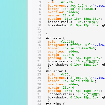
3
color
:
#7da33c
;
4
background
:
#ecf2d6
url
(
'/view
5
border
:
1px
solid
#e3e3e3
;
6
overflow
:
hidden
;
7
margin
:
10px
0
;
8
padding
:
15px
15px
15px
35px
;
9
border-radius:
10px
;
/*圆角*/
10
box-shadow:
0
10px
12px
1px
rg
11
12
13
}
14
#sc_warn {
15
color
:
#ad9948
;
16
background
:
#fff4b9
url
(
'/view
17
border
:
1px
solid
#eac946
;
18
overflow
:
hidden
;
19
margin
:
10px
0
;
20
padding
:
15px
15px
15px
35px
;
21
border-radius:
10px
;
/*圆角*/
22
box-shadow:
0
10px
12px
1px
rg
23
}
24
#sc_error {
25
color
:
#c66
;
26
background
:
#ffecea
url
(
'/view
27
border
:
1px
solid
#ebb1b1
;
28
overflow
:
hidden
;
29
margin
:
10px
0
;
30
padding
:
15px
15px
15px
35px
;
31
border-radius:
10px
;
/*圆角*/
32
box-shadow:
0
10px
12px
1px
rg
33
}
34
#sc_tips {