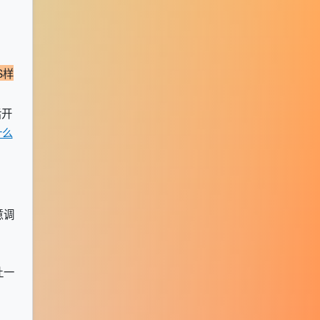
S样
后开
什么
意调
让一