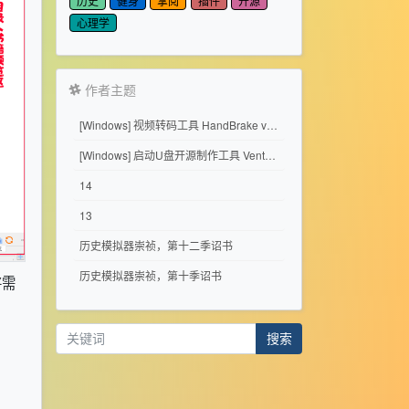
历史
健身
掌阅
插件
开源
心理学
作者主题
[Windows] 视频转码工具 HandBrake v1.11.2
[Windows] 启动U盘开源制作工具 Ventoy 1.1.17
14
13
历史模拟器崇祯，第十二季诏书
历史模拟器崇祯，第十季诏书
将需
搜索