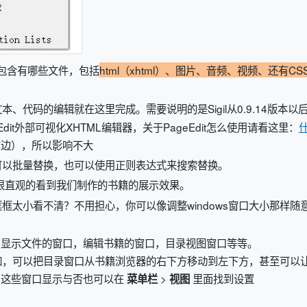
都包含有哪些文件，包括
html（xhtml）、图片、音频、视频、还有CS
、代码的编辑就在这里完成。需要说明的是Sigil从0.9.14版本以
it外部可视化XHTML编辑器，关于PageEdit怎么使用请看这里：
右边），所以影响不大
可以批量替换，也可以使用正则表达式来搜索替换。
很直观的看到我们制作的书籍的展示效果。
示框框太小看不清？不用担心，你可以像调整windows窗口大小那样随
息：显示文件的窗口，编辑书籍的窗口，目录视图窗口等等。
如，可以把目录窗口从书籍浏览器的右下方移动到左下方，甚至可以
去）这些窗口显示与否也可以在
>
里面找到设置
菜单栏
视图