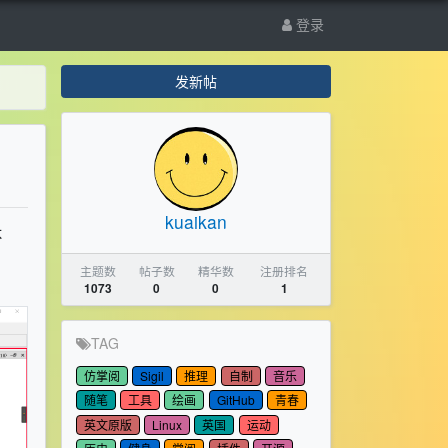
登录
发新帖
kuaikan
不
主题数
帖子数
精华数
注册排名
1073
0
0
1
TAG
仿掌阅
Sigil
推理
自制
音乐
随笔
工具
绘画
GitHub
青春
英文原版
Linux
英国
运动