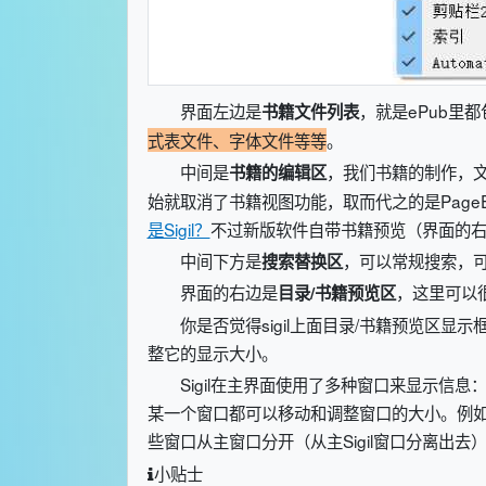
界面左边是
，就是ePub里
书籍文件列表
式表文件、字体文件等等
。
中间是
，我们书籍的制作，文本
书籍的编辑区
始就取消了书籍视图功能，取而代之的是PageEd
是Sigil？
不过新版软件自带书籍预览（界面的
中间下方是
，可以常规搜索，
搜索替换区
界面的右边是
，这里可以
目录/书籍预览区
你是否觉得sigil上面目录/书籍预览区显
整它的显示大小。
Sigil在主界面使用了多种窗口来显示信
某一个窗口都可以移动和调整窗口的大小。例
些窗口从主窗口分开（从主Sigil窗口分离出
小贴士