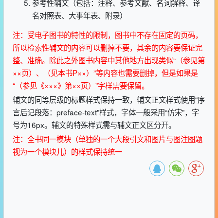
参考性辅文（包括：注释、参考文献、名词解释、译
名对照表、大事年表、附录）
注：受电子图书的特性的限制，图书中不存在固定的页码，
所以检索性辅文的内容可以删掉不要，其余的内容要保证完
整、准确。除此之外图书内容中其他地方出现类似“（参见第
××页）、（见本书P××）”等内容也需要删掉，但是如果是
“（参见《×××》第××页）”字样需要保留。
辅文的同等层级的标题样式保持一致，辅文正文样式使用“序
言后记段落：preface-text”样式，字体一般采用“仿宋”，字
号为16px。辅文的特殊样式需与辅文正文区分开。
注：全书同一模块（单独的一个大段引文和图片与图注图题
视为一个模块儿）的样式保持统一