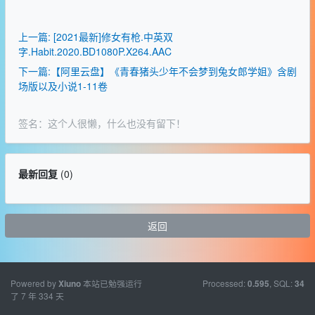
上一篇: [2021最新]修女有枪.中英双
字.Habit.2020.BD1080P.X264.AAC
下一篇:【阿里云盘】《青春猪头少年不会梦到兔女郎学姐》含剧
场版以及小说1-11卷
签名：这个人很懒，什么也没有留下！
最新回复
(
0
)
返回
Powered by
本站已勉强运行
Processed:
, SQL:
Xiuno
0.595
34
了 7 年 334 天