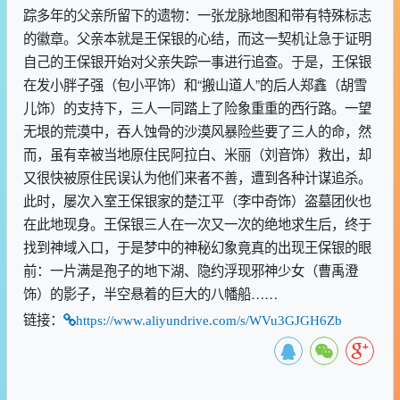
踪多年的父亲所留下的遗物：一张龙脉地图和带有特殊标志
的徽章。父亲本就是王保银的心结，而这一契机让急于证明
自己的王保银开始对父亲失踪一事进行追查。于是，王保银
在发小胖子强（包小平饰）和“搬山道人”的后人郑鑫（胡雪
儿饰）的支持下，三人一同踏上了险象重重的西行路。一望
无垠的荒漠中，吞人蚀骨的沙漠风暴险些要了三人的命，然
而，虽有幸被当地原住民阿拉白、米丽（刘音饰）救出，却
又很快被原住民误认为他们来者不善，遭到各种计谋追杀。
此时，屡次入室王保银家的楚江平（李中奇饰）盗墓团伙也
在此地现身。王保银三人在一次又一次的绝地求生后，终于
找到神域入口，于是梦中的神秘幻象竟真的出现王保银的眼
前：一片满是孢子的地下湖、隐约浮现邪神少女（曹禹澄
饰）的影子，半空悬着的巨大的八幡船……
链接：
https://www.aliyundrive.com/s/WVu3GJGH6Zb