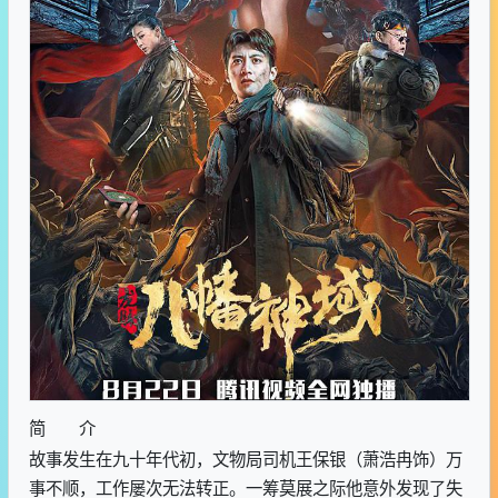
简 介
故事发生在九十年代初，文物局司机王保银（萧浩冉饰）万
事不顺，工作屡次无法转正。一筹莫展之际他意外发现了失