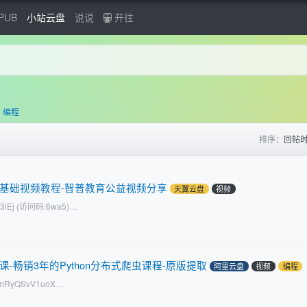
PUB
小站云盘
说说
开往
编程
排序：
回帖
入门基础视频教程-智普教育公益视频分享
天翼云盘
视频
vm2I3iEj (访问码:6wa5)…
-畅销3年的Python分布式爬虫课程-原版提取
阿里云盘
视频
编程
m/s/mRyQSvV1uoX…