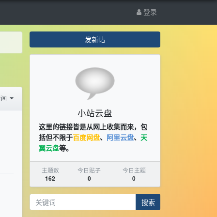
登录
发新帖
时间
小站云盘
这里的链接皆是从网上收集而来，包
括但不限于
百度网盘
、
阿里云盘
、
天
翼云盘
等。
主题数
今日贴子
今日主题
162
0
0
搜索