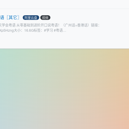
粤语〖其它〗
阿里云盘
视频
0天学会粤语 从零基础到进阶开口说粤语！（广州话+香港话）链接：
s/ZKrBXp5Hzng大小：16.6G标签：#学习 #粤语…