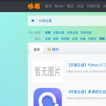
首页
Music
笔记
杂谈
代码片段
e
小站云盘
网上硬盘：
天翼云盘
阿里云盘
百度网盘
全部
类别：
全部
电影
电视剧
动漫
合集
压缩包
视频
最新
精华
【天翼云盘】Python
https://cloud.189.cn/t/Rb2I
【阿里云盘】慕课网实战课
https://www.aliyundrive.co