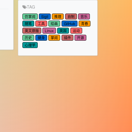
TAG
仿掌阅
Sigil
推理
自制
音乐
随笔
工具
绘画
GitHub
青春
英文原版
Linux
英国
运动
历史
健身
掌阅
插件
开源
心理学