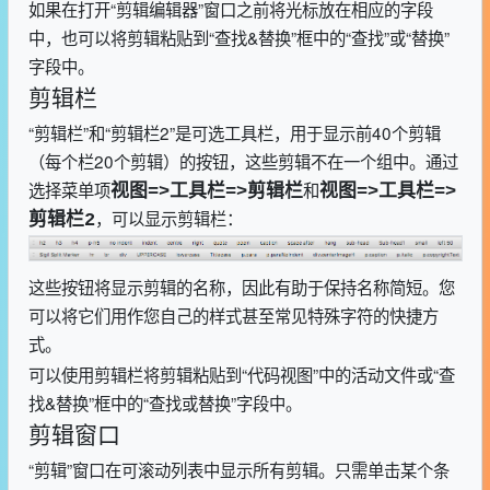
如果在打开“剪辑编辑器”窗口之前将光标放在相应的字段
中，也可以将剪辑粘贴到“查找&替换”框中的“查找”或“替换”
字段中。
剪辑栏
“剪辑栏”和“剪辑栏2”是可选工具栏，用于显示前40个剪辑
（每个栏20个剪辑）的按钮，这些剪辑不在一个组中。通过
选择菜单项
和
视图=>工具栏=>剪辑栏
视图=>工具栏=>
，可以显示剪辑栏：
剪辑栏2
这些按钮将显示剪辑的名称，因此有助于保持名称简短。您
可以将它们用作您自己的样式甚至常见特殊字符的快捷方
式。
可以使用剪辑栏将剪辑粘贴到“代码视图”中的活动文件或“查
找&替换”框中的“查找或替换”字段中。
剪辑窗口
“剪辑”窗口在可滚动列表中显示所有剪辑。只需单击某个条