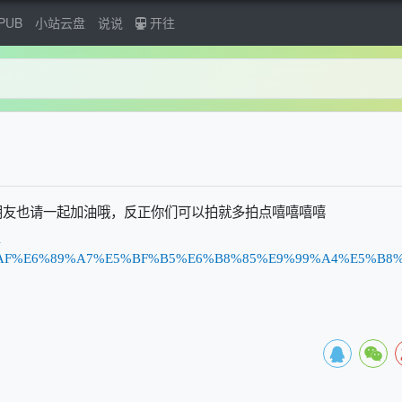
PUB
小站云盘
说说
开往
朋友也请一起加油哦，反正你们可以拍就多拍点嘻嘻嘻嘻
l
8%89%AF%E6%89%A7%E5%BF%B5%E6%B8%85%E9%99%A4%E5%B8%