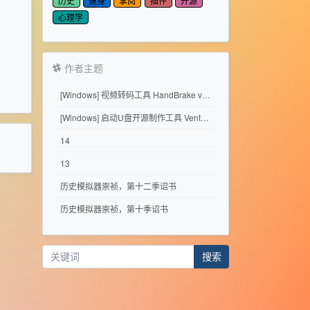
历史
健身
掌阅
插件
开源
心理学
作者主题
[Windows] 视频转码工具 HandBrake v1.11.2
[Windows] 启动U盘开源制作工具 Ventoy 1.1.17
14
13
历史模拟器崇祯，第十二季诏书
历史模拟器崇祯，第十季诏书
搜索