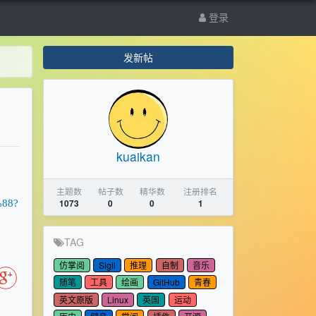
登录
发新帖
kuaikan
主题数
帖子数
精华数
注册排名
88?
1073
0
0
1
TAG
仿掌阅
Sigil
推理
自制
音乐
随笔
工具
绘画
GitHub
青春
英文原版
Linux
英国
运动