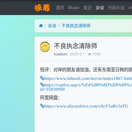
首页
Music
笔记
杂谈
代码片段
e
杂谈
不良执念清除师
不良执念清除师
2023-5-1
1508
kuaikan
短评：对岸的朋友请加油，还有东南亚日韩的
https://www.hdmoli.com/movie/index1867.htm
https://cupfox.app/s/%E4%B8%8D%E
id=35839999
阿里网盘：
https://www.aliyundrive.com/s/hrY5aRv5zFU