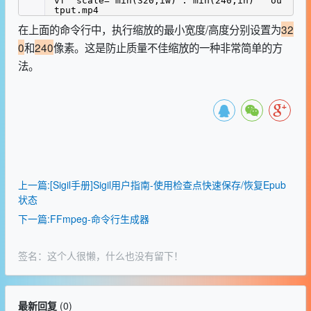
vf "scale='min(320,iw)':'min(240,ih)'" ou
tput.mp4
在上面的命令行中，执行缩放的最小宽度/高度分别设置为
32
0
和
240
像素。这是防止质量不佳缩放的一种非常简单的方
法。
上一篇:[Sigil手册]Sigil用户指南-使用检查点快速保存/恢复Epub
状态
下一篇:FFmpeg-命令行生成器
签名：这个人很懒，什么也没有留下！
最新回复
(
0
)