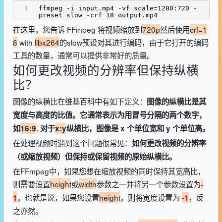
1
ffmpeg -i input.mp4 -vf scale=1280:720 -
preset slow -crf 18 output.mp4
在这里，您告诉 FFmpeg 将视频缩放到
720p
然后使用
crf=1
8
with
libx264
的slow预设对其进行编码，由于它打开的编码
工具的数量，通常可以提供非常好的质量。
如何更改视频的分辨率但保持纵横
比？
图像的纵横比在维基百科中有如下定义：
图像的纵横比是其
宽度与高度的比值。它通常表示为用冒号分隔的两个数字，
如
16:9
. 对于
x:y
纵横比，图像是 x 个单位宽和 y 个单位高。
在处理视频时遇到这个问题很常见：
如何更改视频的分辨率
（或缩放视频）但保持或保留视频的原始纵横比。
在FFmpeg中，如果您想在缩放视频的同时保持其宽高比，
则需要设置
height
或
width
参数之一并将另一个参数设置为
-
。也就是说，如果您设置
height
，则将宽度设置为
，反
1
-1
之亦然。