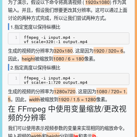
为了演示，假设以下命令将高清视频 (
1920x1080
) 作为其
输入。并且，假设我们想要更改其分辨率。这可以通过上面
讨论的两种方式完成，所以让我们尝试两种方式。
1.指定宽度以保持纵横比
1
ffmpeg -i input.mp4 -
vf scale=320:-1 output.mp4
生成的视频的分辨率为
320x180
. 这是因为
1920 / 320= 6
。
因此，
height
被缩放到
1080 / 6 = 180
像素。
2.指定高度以保持纵横比
1
ffmpeg -i input.mp4 -
vf scale=-1:720 output.mp4
生成的视频的分辨率为
1280x720
. 这是因为
1080 / 720= 1.
5
。因此，
width
被缩放到
1920 / 1.5 = 1280
像素。
在 FFmpeg 中使用变量缩放/更改视
频的分辨率
我们可以使用表示视频参数的变量来实现相同的缩放命令。
输入视频的
width
和
height
分别用
和表示
。
iw
ih