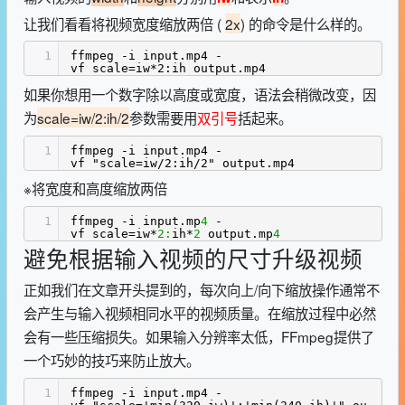
让我们看看将视频宽度缩放两倍 (
2x
) 的命令是什么样的。
1
ffmpeg -i input.mp4 -
vf scale=iw*2:ih output.mp4
如果你想用一个数字除以高度或宽度，语法会稍微改变，因
为
scale=iw/2:ih/2
参数需要用
双引号
括起来。
1
ffmpeg -i input.mp4 -
vf "scale=iw/2:ih/2" output.mp4
※将宽度和高度缩放两倍
1
ffmpeg -i input.mp
4
-
vf scale=iw*
2:
ih*
2
output.mp
4
避免根据输入视频的尺寸升级视频
正如我们在文章开头提到的，每次向上/向下缩放操作通常不
会产生与输入视频相同水平的视频质量。在缩放过程中必然
会有一些压缩损失。如果输入分辨率太低，FFmpeg提供了
一个巧妙的技巧来防止放大。
1
ffmpeg -i input.mp4 -