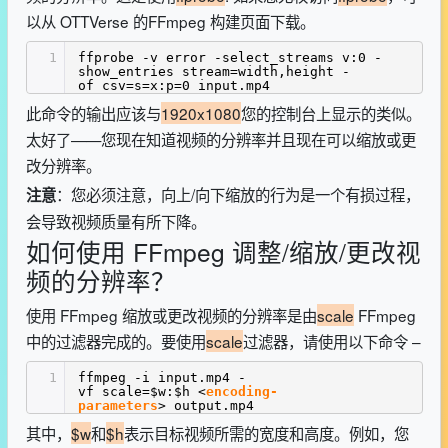
以从 OTTVerse 的FFmpeg 构建页面下载。
1
ffprobe -v error -select_streams v:0 -
show_entries stream=width,height -
of csv=s=x:p=0 input.mp4
此命令的输出应该与
1920x1080
您的控制台上显示的类似。
太好了——您现在知道视频的分辨率并且现在可以缩放或更
改分辨率。
：您必须注意，向上/向下缩放的行为是一个有损过程，
注意
会导致视频质量有所下降。
如何使用 FFmpeg 调整/缩放/更改视
频的分辨率？
使用 FFmpeg 缩放或更改视频的分辨率是由
scale
FFmpeg
中的过滤器完成的。要使用
scale
过滤器，请使用以下命令 –
1
ffmpeg -i input.mp4 -
vf scale=$w:$h <
encoding-
parameters
> output.mp4
其中，
$w
和
$h
表示目标视频所需的宽度和高度。例如，您