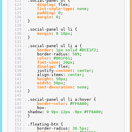
122
.social-panel ul {
123
display
: flex;
124
list-style-type
:
none
;
125
padding
:
0
;
126
margin
:
0
;
127
}
128
129
.social-panel ul li {
130
margin
:
0
10px
;
131
}
132
133
.social-panel ul li a {
134
border
:
1px
solid
#DCE1F2
;
135
border-radius:
50%
;
136
color
:
#001F61
;
137
font-size
:
20px
;
138
display
: flex;
139
justify-
content
:
center
;
140
align-items:
center
;
141
height
:
50px
;
142
width
:
50px
;
143
text-decoration
:
none
;
144
}
145
146
.social-panel ul li a:hover {
147
border-color
:
#FF6A00
;
148
box-
149
shadow:
0
9px
12px
-9px
#FF6A00
;
150
}
151
152
.floating-btn {
153
border-radius:
26.5px
;