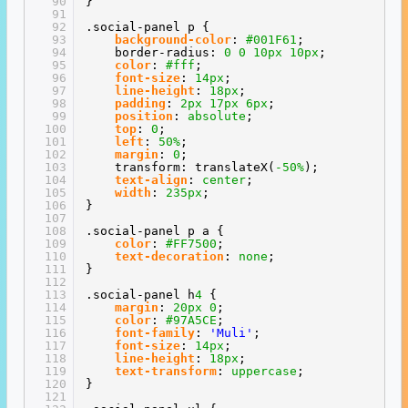
90
}
91
92
.social-panel p {
93
background-color
:
#001F61
;
94
border-radius:
0
0
10px
10px
;
95
color
:
#fff
;
96
font-size
:
14px
;
97
line-height
:
18px
;
98
padding
:
2px
17px
6px
;
99
position
:
absolute
;
100
top
:
0
;
101
left
:
50%
;
102
margin
:
0
;
103
transform: translateX(
-50%
);
104
text-align
:
center
;
105
width
:
235px
;
106
}
107
108
.social-panel p a {
109
color
:
#FF7500
;
110
text-decoration
:
none
;
111
}
112
113
.social-panel h
4
{
114
margin
:
20px
0
;
115
color
:
#97A5CE
;
116
font-family
:
'Muli'
;
117
font-size
:
14px
;
118
line-height
:
18px
;
119
text-transform
:
uppercase
;
120
}
121