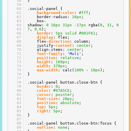
58
}
59
60
.social-panel {
61
background-color
:
#fff
;
62
border-radius:
16px
;
63
box-
64
shadow:
0
16px
31px
-17px
rgba(
0
,
31
,
9
65
7
,
0.6
);
66
border
:
5px
solid
#001F61
;
67
display
: flex;
68
flex-
direction
: column;
69
justify-
content
:
center
;
70
align-items:
center
;
71
font-family
:
'Muli'
;
72
position
:
relative
;
73
height
:
169px
;
74
width
:
370px
;
75
max-width
: calc(
100%
-
10px
);
76
}
77
78
.social-panel button.close-btn {
79
border
:
0
;
80
color
:
#97A5CE
;
81
cursor
:
pointer
;
82
font-size
:
20px
;
83
position
:
absolute
;
84
top
:
5px
;
85
right
:
5px
;
86
}
87
88
.social-panel button.close-btn:focus {
89
outline
:
none
;