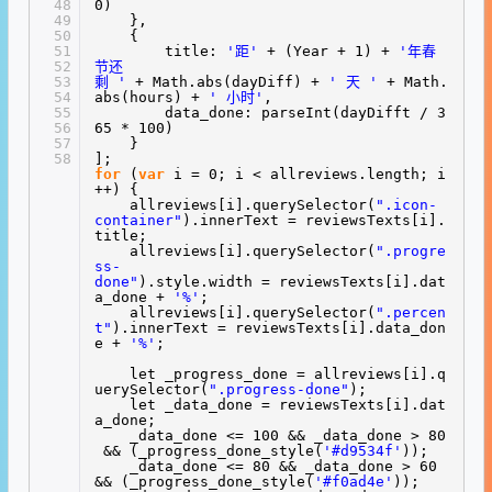
48
0)
49
},
50
{
51
title:
'距'
+ (Year + 1) +
'年春
52
节还
53
剩 '
+ Math.abs(dayDiff) +
' 天 '
+ Math.
54
abs(hours) +
' 小时'
,
55
data_done: parseInt(dayDifft / 3
56
65 * 100)
57
}
58
];
for
(
var
i = 0; i < allreviews.length; i
++) {
allreviews[i].querySelector(
".icon-
container"
).innerText = reviewsTexts[i].
title;
allreviews[i].querySelector(
".progre
ss-
done"
).style.width = reviewsTexts[i].dat
a_done +
'%'
;
allreviews[i].querySelector(
".percen
t"
).innerText = reviewsTexts[i].data_don
e +
'%'
;
let _progress_done = allreviews[i].q
uerySelector(
".progress-done"
);
let _data_done = reviewsTexts[i].dat
a_done;
_data_done <= 100 && _data_done > 80
&& (_progress_done_style(
'#d9534f'
));
_data_done <= 80 && _data_done > 60
&& (_progress_done_style(
'#f0ad4e'
));