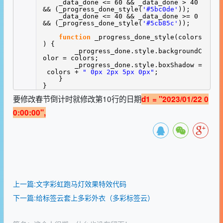
_data_done <= 60 && _data_done > 40
&& (_progress_done_style(
'#5bc0de'
));
_data_done <= 40 && _data_done >= 0
&& (_progress_done_style(
'#5cb85c'
));
function
_progress_done_style(colors
) {
_progress_done.style.backgroundC
olor = colors;
_progress_done.style.boxShadow =
colors +
" 0px 2px 5px 0px"
;
}
}
要修改春节倒计时就修改第10行的日期
d1 = "2023/01/22 0
0:00:00",
上一篇:文字彩虹跑马灯效果特效代码
下一篇:给标签云套上多彩外衣（多彩标签云）