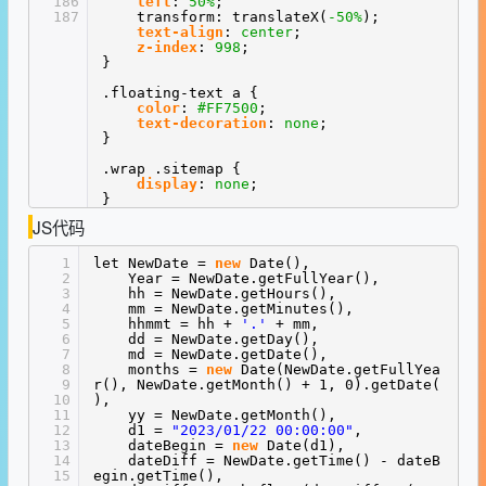
186
left
:
50%
;
187
transform: translateX(
-50%
);
text-align
:
center
;
z-index
:
998
;
}
.floating-text a {
color
:
#FF7500
;
text-decoration
:
none
;
}
.wrap .sitemap {
display
:
none
;
}
JS代码
1
let NewDate =
new
Date(),
2
Year = NewDate.getFullYear(),
3
hh = NewDate.getHours(),
4
mm = NewDate.getMinutes(),
5
hhmmt = hh +
'.'
+ mm,
6
dd = NewDate.getDay(),
7
md = NewDate.getDate(),
8
months =
new
Date(NewDate.getFullYea
9
r(), NewDate.getMonth() + 1, 0).getDate(
10
),
11
yy = NewDate.getMonth(),
12
d1 =
"2023/01/22 00:00:00"
,
13
dateBegin =
new
Date(d1),
14
dateDiff = NewDate.getTime() - dateB
15
egin.getTime(),