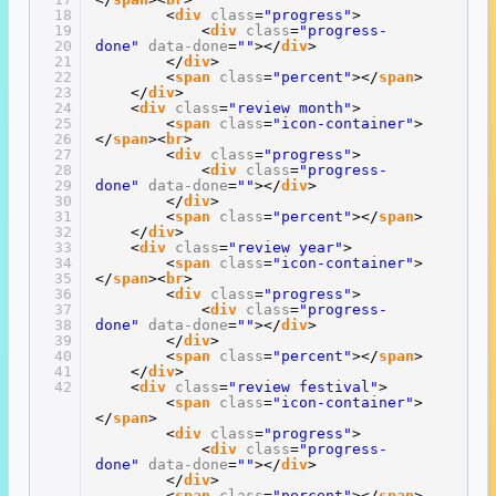
18
<
div
class
=
"progress"
>
19
<
div
class
=
"progress-
20
done"
data-done
=
""
></
div
>
21
</
div
>
22
<
span
class
=
"percent"
></
span
>
23
</
div
>
24
<
div
class
=
"review month"
>
25
<
span
class
=
"icon-container"
>
26
</
span
><
br
>
27
<
div
class
=
"progress"
>
28
<
div
class
=
"progress-
29
done"
data-done
=
""
></
div
>
30
</
div
>
31
<
span
class
=
"percent"
></
span
>
32
</
div
>
33
<
div
class
=
"review year"
>
34
<
span
class
=
"icon-container"
>
35
</
span
><
br
>
36
<
div
class
=
"progress"
>
37
<
div
class
=
"progress-
38
done"
data-done
=
""
></
div
>
39
</
div
>
40
<
span
class
=
"percent"
></
span
>
41
</
div
>
42
<
div
class
=
"review festival"
>
<
span
class
=
"icon-container"
>
</
span
>
<
div
class
=
"progress"
>
<
div
class
=
"progress-
done"
data-done
=
""
></
div
>
</
div
>
<
span
class
=
"percent"
></
span
>