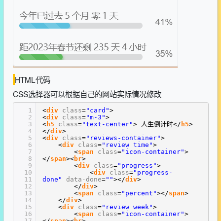
HTML代码
CSS选择器可以根据自己的网站实际情况修改
1
<
div
class
=
"card"
>
2
<
div
class
=
"m-3"
>
3
<
h5
class
=
"text-center"
> 人生倒计时</
h5
>
4
</
div
>
5
<
div
class
=
"reviews-container"
>
6
<
div
class
=
"review time"
>
7
<
span
class
=
"icon-container"
>
8
</
span
><
br
>
9
<
div
class
=
"progress"
>
10
<
div
class
=
"progress-
11
done"
data-done
=
""
></
div
>
12
</
div
>
13
<
span
class
=
"percent"
></
span
>
14
</
div
>
15
<
div
class
=
"review week"
>
16
<
span
class
=
"icon-container"
>
17
</
span
><
br
>