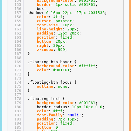
154
background-color
:
#001F61
;
155
border
:
1px
solid
#001F61
;
156
box-
157
shadow:
0
16px
22px
-17px
#03153B
;
158
color
:
#fff
;
159
cursor
:
pointer
;
160
font-size
:
16px
;
161
line-height
:
20px
;
162
padding
:
12px
20px
;
163
position
:
fixed
;
164
bottom
:
20px
;
165
right
:
20px
;
166
z-index
:
999
;
167
}
168
169
.floating-btn:hover {
170
background-color
:
#ffffff
;
171
color
:
#001F61
;
172
}
173
174
.floating-btn:focus {
175
outline
:
none
;
176
}
177
178
.floating-text {
179
background-color
:
#001F61
;
180
border-radius:
10px
10px
0
0
;
181
color
:
#fff
;
182
font-family
:
'Muli'
;
183
padding
:
7px
15px
;
184
position
:
fixed
;
185
bottom
:
0
;