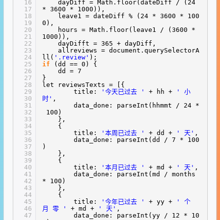
16
dayDiff = Math.floor(dateDiff / (24
17
* 3600 * 1000)),
18
leave1 = dateDiff % (24 * 3600 * 100
19
0),
20
hours = Math.floor(leave1 / (3600 *
21
1000)),
22
dayDifft = 365 + dayDiff,
23
allreviews = document.querySelectorA
24
ll(
'.review'
);
25
if
(dd == 0) {
26
dd = 7
27
}
28
let reviewsTexts = [{
29
title:
'今天已过去 '
+ hh +
' 小
30
时'
,
31
data_done: parseInt(hhmmt / 24 *
32
100)
33
},
34
{
35
title:
'本周已过去 '
+ dd +
' 天'
,
36
data_done: parseInt(dd / 7 * 100
37
)
38
},
39
{
40
title:
'本月已过去 '
+ md +
' 天'
,
41
data_done: parseInt(md / months
42
* 100)
43
},
44
{
45
title:
'今年已过去 '
+ yy +
' 个
46
月 零 '
+ md +
' 天'
,
47
data_done: parseInt(yy / 12 * 10