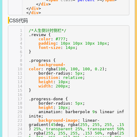
</
div
>
</
div
>
</
div
>
CSS代码
1
/*人生倒计时侧栏*/
2
.review {
3
color
:
#777
;
4
padding
:
10px
10px
10px
10px
;
5
font-size
:
14px
;
6
}
7
8
.progress {
9
background-
10
color
: rgba(
100
,
100
,
100
,
0.2
);
11
border-radius:
5px
;
12
position
:
relative
;
13
height
:
10px
;
14
width
:
200px
;
15
}
16
17
.progress-done {
18
border-radius:
5px
;
19
height
:
10px
;
20
animation: barberpole
9
s linear inf
21
inite;
22
background-image
: linear-
23
gradient(
45
deg, rgba(
255
,
255
,
255
, .
15
24
)
25%
,
transparent
25%
,
transparent
50%
25
, rgba(
255
,
255
,
255
, .
15
)
50%
, rgba(
25