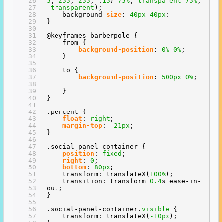
26
5
,
255
,
255
, .
15
)
75%
,
transparent
75%
,
27
transparent
);
28
background-
size
:
40px
40px
;
29
}
30
31
@keyframes barberpole {
32
from {
33
background-position
:
0%
0%
;
34
}
35
36
to {
37
background-position
:
500px
0%
;
38
39
}
40
}
41
42
.percent {
43
float
:
right
;
44
margin-top
:
-21px
;
45
}
46
47
.social-panel-container {
48
position
:
fixed
;
49
right
:
0
;
50
bottom
:
80px
;
51
transform: translateX(
100%
);
52
transition: transform
0.4
s ease-in-
53
out;
54
}
55
56
.social-panel-container.
visible
{
57
transform: translateX(
-10px
);