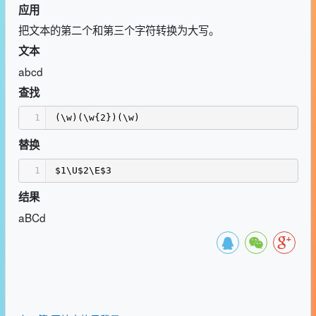
应用
把文本的第二个和第三个字符转换为大写。
文本
abcd
查找
1
(\w)(\w{2})(\w)
替换
1
$1\U$2\E$3
结果
aBCd