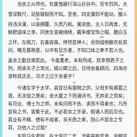
当余之从师也，负
箧
曳
屣
行深山巨谷中。穷冬烈风，大
jūn
yìng
雪深数尺，足肤
皲
裂而不知。至舍，四支僵劲不能动，
媵
人
qīn
持汤沃灌，以
衾
拥覆，久而乃和。寓逆旅，主人日再食，无
鲜肥滋味之享。同舍生皆被绮绣，戴朱缨宝饰之帽，腰白玉
yùn
之环，左佩刀，右备容臭，烨然若神人；余则
缊
袍敝衣处其
间，略无慕艳意，以中有足乐者，不知口体之奉不若人也。
mào
盖余之勤且艰若此。 今虽
耄
老，未有所成，犹幸预君子之
列，而承天子之宠光，缀公卿之后，日侍坐备顾问，四海亦
谬称其氏名，况才之过于余者乎？
lǐn
今诸生学于太学，县官日有
廪
稍之供，父母岁有裘葛之
遗，无冻馁之患矣；坐大厦之下而诵诗书，无奔走之劳矣；
有司业、博士为之师，未有问而不告、求而不得者也；凡所
宜有之书，皆集于此，不必若余之手录，假诸人而后见也。
其业有不精、德有不成者，非天质之卑，则心不若余之专
耳，岂他人之过哉？
东阳马生君则，在太学已二年，流辈甚称其贤。余朝京