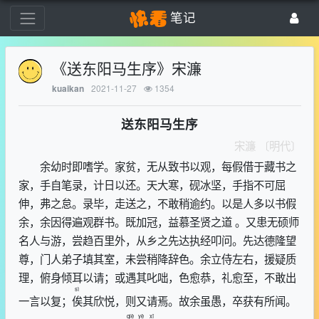
笔记
《送东阳马生序》宋濂
2021-11-27
1354
kuaikan
送东阳马生序
宋濂 〔明代〕
余幼时即嗜学。家贫，无从致书以观，每假借于藏书之
家，手自笔录，计日以还。天大寒，砚冰坚，手指不可屈
伸，弗之怠。录毕，走送之，不敢稍逾约。以是人多以书假
余，余因得遍观群书。既加冠，益慕圣贤之道 。又患无硕师
名人与游，尝趋百里外，从乡之先达执经叩问。先达德隆望
尊，门人弟子填其室，未尝稍降辞色。余立侍左右，援疑质
理，俯身倾耳以请；或遇其叱咄，色愈恭，礼愈至，不敢出
sì
一言以复；
俟
其欣悦，则又请焉。故余虽愚，卒获有所闻。
qiè
yè
xǐ