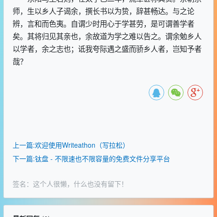
师，生以乡人子谒余，撰长书以为贽，辞甚畅达。与之论
辨，言和而色夷。自谓少时用心于学甚劳，是可谓善学者
矣。其将归见其亲也，余故道为学之难以告之。谓余勉乡人
以学者，余之志也；诋我夸际遇之盛而骄乡人者，岂知予者
哉？
上一篇:欢迎使用Writeathon（写拉松）
下一篇:钛盘 - 不限速也不限容量的免费文件分享平台
签名：这个人很懒，什么也没有留下！