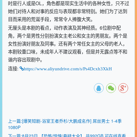
时是行人或是OL，角色都是现实生活中的各种女性，只不过
她们对待人和对事的反应与表现都非常特别。她们为了达到
目而采用的荒诞手段，常常令人捧腹大笑。
无厘头是本剧的看点，动作表演及其神经质。6位剧中配
角，两个是男性分别扮演女主老公和女主的男朋友。两个是
女性扮演好朋友及同事。还有两个常任女主的父母的老人，
本剧较重口味，未成年人不建议观看，但是并无露点等不和
谐内容出现剧中。
连接:
https://www.aliyundrive.com/s/Ps4Dcxh3XkH
上一篇:[爆笑短剧-浴室王者乔杉/大鹏成名作] 屌丝男士 1-4季
1080P
下一篇:8月23日 【恐怖/惊悚/悬疑大全】.共992GB.可在线直看