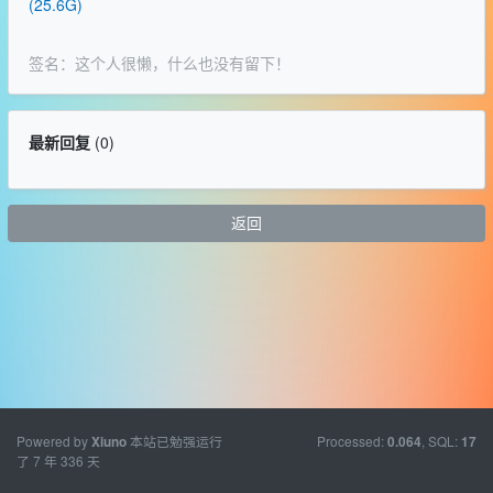
(25.6G)
签名：这个人很懒，什么也没有留下！
最新回复
(
0
)
返回
Powered by
本站已勉强运行
Processed:
, SQL:
Xiuno
0.064
17
了 7 年 336 天