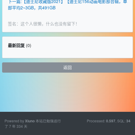
下一篇:【迪士尼收藏版2021】【迪士尼156动画电影部合辑，单
部平均2~3GB，共491GB
签名：这个人很懒，什么也没有留下！
最新回复
(
0
)
返回
Powered by
本站已勉强运行
Processed:
, SQL:
Xiuno
0.597
34
了 7 年 334 天