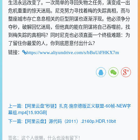
生活永远改变了。一次简单的寻回失物之任务，演变成一出
危机重重的惊天迷局。尼克努力寻找着梅的失踪真相，而与
整座城市存亡息息相关的巨型阴谋也逐渐浮现。他必须争分
夺秒，破解回忆迷局，但他真的能在阴谋将自己吞噬前，找
到梅失踪的真相吗？同时尼克也必须直面一个终极难题：为
了留住你最爱的人，你到底愿意付出什么？
链接：
https://www.aliyundrive.com/s/bBuUiFHKX7m
上一篇:【阿里云盘*秒链】扎克·施奈德版正义联盟-60帧-NEW字
幕组.mp4[15.93GB]
下一篇:【阿里云盘】源代码（2011）.2160p.HDR.10bit
签名：这个人很懒，什么也没有留下！