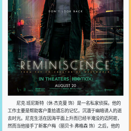
尼克·班尼斯特（休·杰克曼 饰）是一名私家侦探。他的
工作主要是帮助客户重拾遗忘的记忆，沉湎于幽暗诱人的逝
去时光。尼克生活在因海平面上升而已经半淹没的迈阿密，
然而当他接手了新客户梅（丽贝卡·弗格森 饰）之后，他的