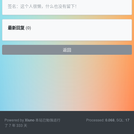
签名：这个人很懒，什么也没有留下！
最新回复
(
0
)
返回
Powered by
本站已勉强运行
Processed:
, SQL:
Xiuno
0.068
17
了 7 年 333 天