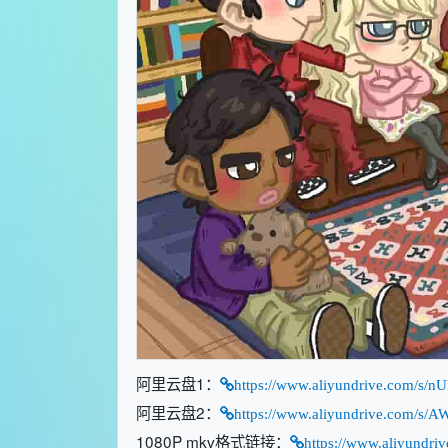
阿里云盘1：
https://www.aliyundrive.com/s/
阿里云盘2：
https://www.aliyundrive.com/s/
1080P mkv格式链接：
https://www.aliyundr