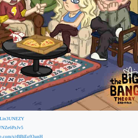
nULin3UNEZY
AWNZe6PzJv5
ive.com/s/rBBiEo93unH