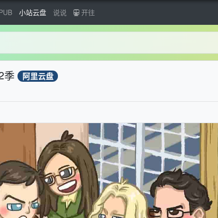
PUB
小站云盘
说说
开往
2季
阿里云盘