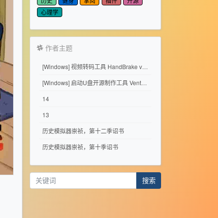
历史
健身
掌阅
插件
开源
心理学
作者主题
[Windows] 视频转码工具 HandBrake v1.11.2
[Windows] 启动U盘开源制作工具 Ventoy 1.1.17
14
13
历史模拟器崇祯，第十二季诏书
历史模拟器崇祯，第十季诏书
搜索