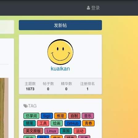
登录
发新帖
kuaikan
主题数
帖子数
精华数
注册排名
1073
0
0
1
TAG
仿掌阅
Sigil
推理
自制
音乐
随笔
工具
绘画
GitHub
青春
英文原版
Linux
英国
运动