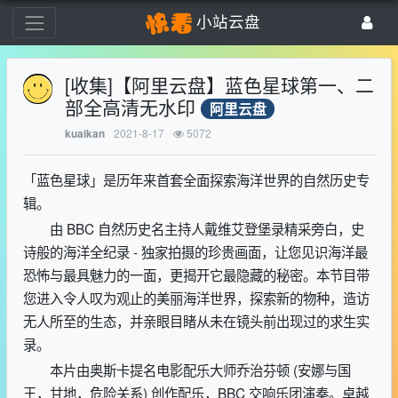
小站云盘
[收集]【阿里云盘】蓝色星球第一、二
部全高清无水印
阿里云盘
2021-8-17
5072
kuaikan
「蓝色星球」是历年来首套全面探索海洋世界的自然历史专
辑。
由 BBC 自然历史名主持人戴维艾登堡录精采旁白，史
诗般的海洋全纪录 - 独家拍摄的珍贵画面，让您见识海洋最
恐怖与最具魅力的一面，更揭开它最隐藏的秘密。本节目带
您进入令人叹为观止的美丽海洋世界，探索新的物种，造访
无人所至的生态，并亲眼目睹从未在镜头前出现过的求生实
录。
本片由奥斯卡提名电影配乐大师乔治芬顿 (安娜与国
王，甘地，危险关系) 创作配乐，BBC 交响乐团演奏。卓越