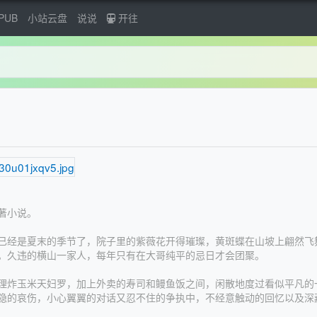
PUB
小站云盘
说说
开往
著小说。
经是夏末的季节了，院子里的紫薇花开得璀璨，黄斑蝶在山坡上翩然飞
。久违的横山一家人，每年只有在大哥纯平的忌日才会团聚。
炸玉米天妇罗，加上外卖的寿司和鳗鱼饭之间，闲散地度过看似平凡的
隐的哀伤，小心翼翼的对话又忍不住的争执中，不经意触动的回忆以及深