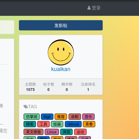
登录
发新帖
kuaikan
主题数
帖子数
精华数
注册排名
1073
0
0
1
舞
TAG
仿掌阅
Sigil
推理
自制
音乐
随笔
工具
绘画
GitHub
青春
一
藏在
英文原版
Linux
英国
运动