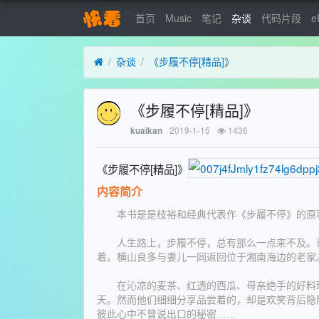
首页
Music
笔记
杂谈
代码片段
e
杂谈
《步履不停[精品]》
《步履不停[精品]》
2019-1-15
1436
kuaikan
《步履不停[精品]》
内容简介
本书是是枝裕和经典代表作《步履不停》的原
人生路上，步履不停，总有那么一点来不及。已
着。横山良多与妻儿一同返回位于湘南海边的老家
在沁凉的麦茶、红透的西瓜、母亲绝手的好料理
天。然而他们细细分享品尝着的，却是欢笑背后隐
彼此心中不曾说出口的秘密……