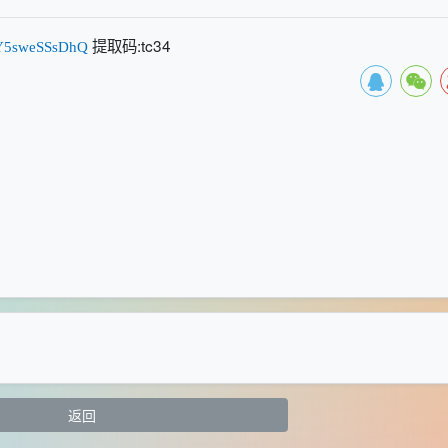
提取码:tc34
cSY5sweSSsDhQ
返回