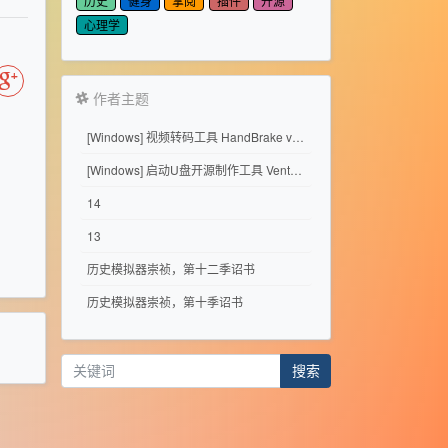
历史
健身
掌阅
插件
开源
心理学
作者主题
[Windows] 视频转码工具 HandBrake v1.11.2
[Windows] 启动U盘开源制作工具 Ventoy 1.1.17
14
13
历史模拟器崇祯，第十二季诏书
历史模拟器崇祯，第十季诏书
搜索