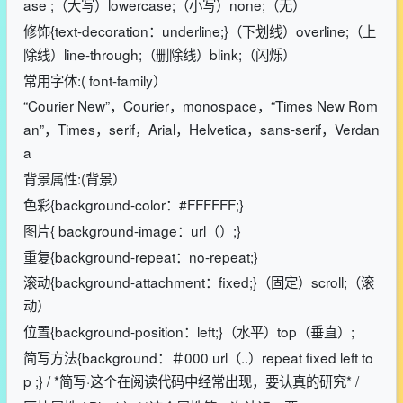
ase ;（大写）lowercase;（小写）none;（无）
修饰{text-decoration：underline;}（下划线）overline;（上
除线）line-through;（删除线）blink;（闪烁）
常用字体:( font-family）
“Courier New”，Courier，monospace，“Times New Rom
an”，Times，serif，Arial，Helvetica，sans-serif，Verdan
a
背景属性:(背景）
色彩{background-color：#FFFFFF;}
图片{ background-image：url（）;}
重复{background-repeat：no-repeat;}
滚动{background-attachment：fixed;}（固定）scroll;（滚
动）
位置{background-position：left;}（水平）top（垂直）;
简写方法{background：＃000 url（..）repeat fixed left to
p ;} / *简写·这个在阅读代码中经常出现，要认真的研究* /