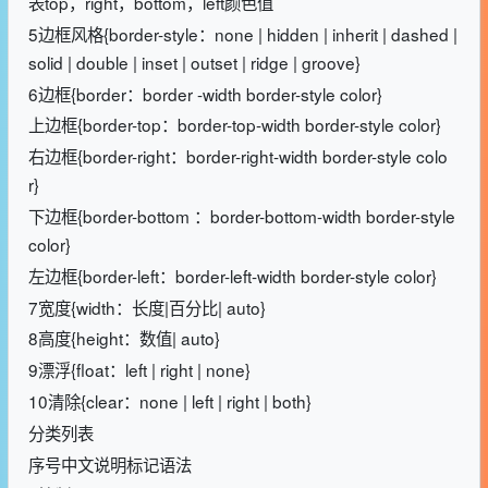
表top，right，bottom，left颜色值
5边框风格{border-style：none | hidden | inherit | dashed |
solid | double | inset | outset | ridge | groove}
6边框{border：border -width border-style color}
上边框{border-top：border-top-width border-style color}
右边框{border-right：border-right-width border-style colo
r}
下边框{border-bottom ：border-bottom-width border-style
color}
左边框{border-left：border-left-width border-style color}
7宽度{width：长度|百分比| auto}
8高度{height：数值| auto}
9漂浮{float：left | right | none}
10清除{clear：none | left | right | both}
分类列表
序号中文说明标记语法