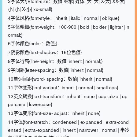
3字体大小{font-size：数值|继承| 媒体| 大| 大| X-大| XX-大|
小| 小| X-小| xx-small}
4字体风格{font-style：inherit | italic | normal | oblique}
5字体粗细{font-weight：100-900 | bold | bolder | lighter | n
ormal;}
6字体颜色{color：数值;}
7阴影颜色{text-shadow：16位色值}
8字体行高{line-height：数值| inherit | normal;}
9字间距{letter-spacing：数值| inherit | normal}
10单词间距{word- spacing：数值| inherit | normal}
11字体变形{font-variant：inherit | normal | small-cps}
12英文转换{text-transform：inherit | none | capitalize | up
percase | lowercase}
13字体变形{font-size- adjust：inherit | none}
14字体{font-stretch：condensed | expanded | extra-cond
ensed | extra-expanded | inherit | narrower | normal | 半冷