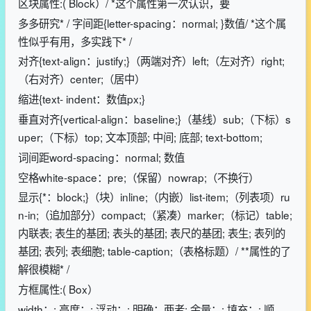
区块属性:( Block）/ *这个属性第一次认识，要
多多研究* / 字间距{letter-spacing：normal; }数值/ *这个属
性似乎有用，多实践下* /
对齐{text-align：justify;}（两端对齐）left;（左对齐）right;
（右对齐）center;（居中）
缩进{text- indent：数值px;}
垂直对齐{vertical-align：baseline;}（基线）sub;（下标）s
uper;（下标）top; 文本顶部; 中间; 底部; text-bottom;
词间距word-spacing：normal; 数值
空格white-space：pre;（保留）nowrap;（不换行）
显示{*：block;}（块）inline;（内嵌）list-item;（列表项）ru
n-in;（追加部分）compact;（紧凑）marker;（标记）table;
内联表; 表生的基团; 表头的基团; 表尺的基团; 表生; 表列的
基团; 表列; 表细胞; table-caption;（表格标题）/ **属性的了
解很模糊* /
方框属性:( Box）
width：; 高度：; 浮动：; 明确：两者; 余量：; 填充：; 顺