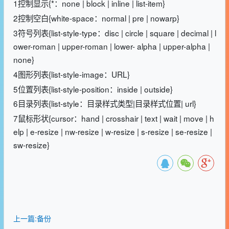
1控制显示{*：none | block | inline | list-item}
2控制空白{white-space：normal | pre | nowarp}
3符号列表{list-style-type：disc | circle | square | decimal | l
ower-roman | upper-roman | lower- alpha | upper-alpha |
none}
4图形列表{list-style-image：URL}
5位置列表{list-style-position：inside | outside}
6目录列表{list-style：目录样式类型|目录样式位置| url}
7鼠标形状{cursor：hand | crosshair | text | wait | move | h
elp | e-resize | nw-resize | w-resize | s-resize | se-resize |
sw-resize}
上一篇:备份