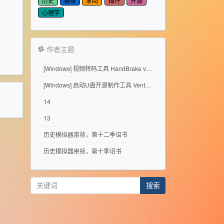
历史
健身
掌阅
插件
开源
心理学
作者主题
[Windows] 视频转码工具 HandBrake v1.11.2
[Windows] 启动U盘开源制作工具 Ventoy 1.1.17
14
13
历史模拟器崇祯，第十二季诏书
历史模拟器崇祯，第十季诏书
搜索