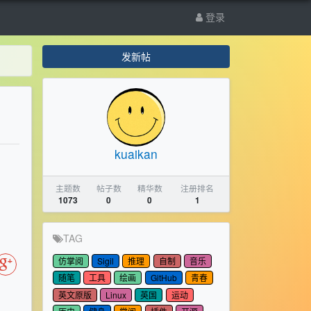
登录
发新帖
kuaikan
主题数
帖子数
精华数
注册排名
1073
0
0
1
TAG
仿掌阅
Sigil
推理
自制
音乐
随笔
工具
绘画
GitHub
青春
英文原版
Linux
英国
运动