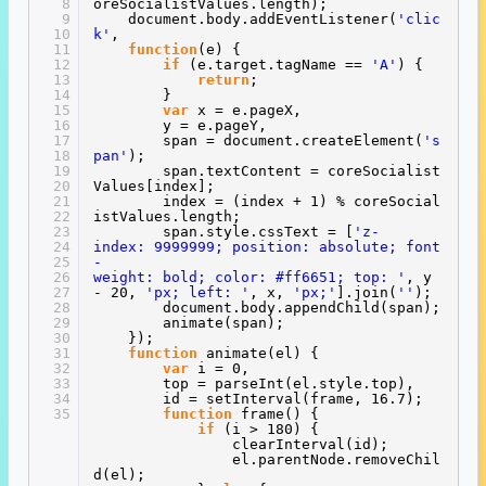
8
oreSocialistValues.length);
9
document.body.addEventListener(
'clic
10
k'
,
11
function
(e) {
12
if
(e.target.tagName ==
'A'
) {
13
return
;
14
}
15
var
x = e.pageX,
16
y = e.pageY,
17
span = document.createElement(
's
18
pan'
);
19
span.textContent = coreSocialist
20
Values[index];
21
index = (index + 1) % coreSocial
22
istValues.length;
23
span.style.cssText = [
'z-
24
index: 9999999; position: absolute; font
25
-
26
weight: bold; color: #ff6651; top: '
, y
27
- 20,
'px; left: '
, x,
'px;'
].join(
''
);
28
document.body.appendChild(span);
29
animate(span);
30
});
31
function
animate(el) {
32
var
i = 0,
33
top = parseInt(el.style.top),
34
id = setInterval(frame, 16.7);
35
function
frame() {
if
(i > 180) {
clearInterval(id);
el.parentNode.removeChil
d(el);