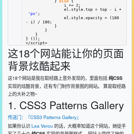
}
else
{
i += 2;
el.style.top = top - i +
'px'
;
el.style.opacity = (180
- i) / 180;
}
}
}
} ());
</script>
这18个网站能让你的页面
背景炫酷起来
这18个网站是我在取经路上意外发现的，里面包括
纯CSS
实现的炫酷背景，还有专门制作背景图的网站。 算是取经路
上的大补之物~
1. CSS3 Patterns Gallery
传送门：『CSS3 Patterns Gallery』
如果你认识
Lea Verou
的话，大概率知道这个网站，她徒手
写了几十个
实现的背景图样式。 网站上提供了她的
纯CSS