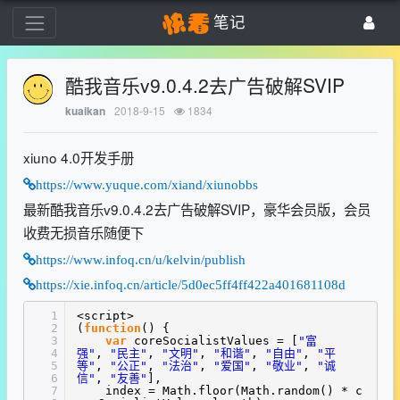
笔记
酷我音乐v9.0.4.2去广告破解SVIP
2018-9-15
1834
kuaikan
xiuno 4.0开发手册
https://www.yuque.com/xiand/xiunobbs
最新酷我音乐v9.0.4.2去广告破解SVIP，豪华会员版，会员
收费无损音乐随便下
https://www.infoq.cn/u/kelvin/publish
https://xie.infoq.cn/article/5d0ec5ff4ff422a401681108d
1
<script>
2
(
function
() {
3
var
coreSocialistValues = [
"富
4
强"
,
"民主"
,
"文明"
,
"和谐"
,
"自由"
,
"平
5
等"
,
"公正"
,
"法治"
,
"爱国"
,
"敬业"
,
"诚
6
信"
,
"友善"
],
7
index = Math.floor(Math.random() * c