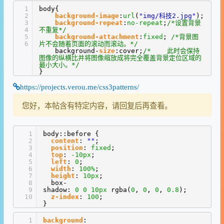
1
body{
2
background-image
:
url
(
"img/科技2.jpg"
);
3
background-repeat
:
no-repeat
;
/*设置背景
4
不重复*/
5
background-attachment
:
fixed
;
/*背景图
6
片不会随着页面的滚动而滚动。*/
background-
size
:cover;
/* 此时会保持
图像的纵横比并将图像缩放成将完全覆盖背景定位区域的
最小大小。*/
}
https://projects.verou.me/css3patterns/
您好，本帖含有特定内容，请回复后再查看。
1
body::before {
2
content
:
""
;
3
position
:
fixed
;
4
top
:
-10px
;
5
left
:
0
;
6
width
:
100%
;
7
height
:
10px
;
8
box-
9
shadow:
0
0
10px
rgba(
0
,
0
,
0
,
0.8
);
10
z-index
:
100
;
}
1
background
: