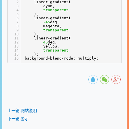
2
linear-gradient(
3
cyan,
4
transparent
5
),
6
linear-gradient(
7
-45
deg,
8
magenta,
9
transparent
10
),
11
linear-gradient(
12
45
deg,
13
yellow,
14
transparent
15
);
16
background-blend-mode: multiply;
上一篇:网站说明
下一篇:警示