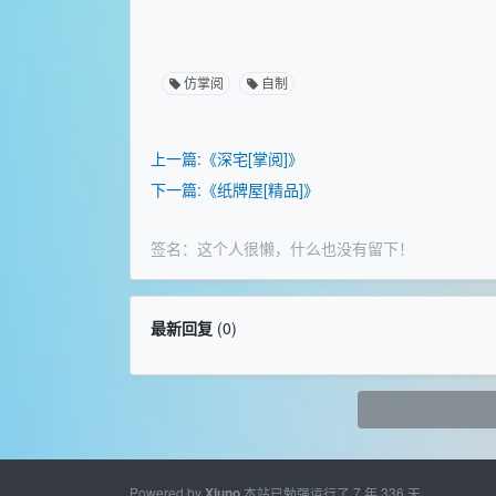
仿掌阅
自制
上一篇:《深宅[掌阅]》
下一篇:《纸牌屋[精品]》
签名：这个人很懒，什么也没有留下！
最新回复
(
0
)
Powered by
本站已勉强运行了 7 年 336 天
Xiuno