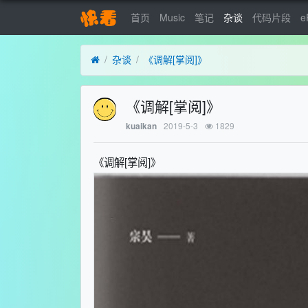
首页
Music
笔记
杂谈
代码片段
e
杂谈
《调解[掌阅]》
《调解[掌阅]》
2019-5-3
1829
kuaikan
《调解[掌阅]》