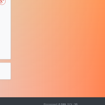
Processed:
, SQL:
0.599
35