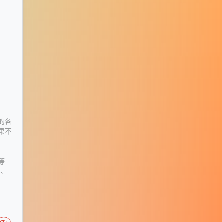
的各
果不
等
细、