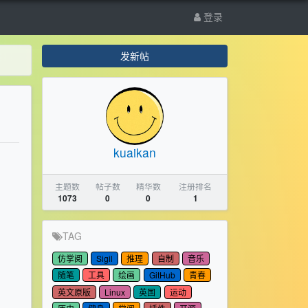
登录
发新帖
kuaikan
主题数
帖子数
精华数
注册排名
1073
0
0
1
TAG
仿掌阅
Sigil
推理
自制
音乐
随笔
工具
绘画
GitHub
青春
英文原版
Linux
英国
运动