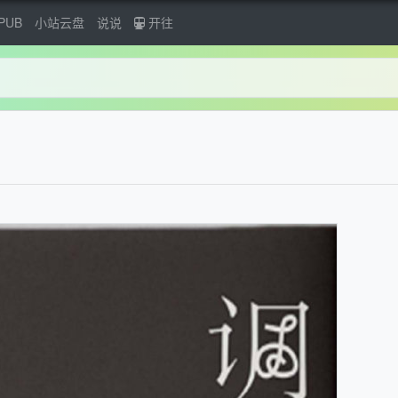
PUB
小站云盘
说说
开往