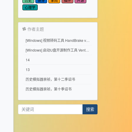
历史
健身
掌阅
插件
开源
心理学
作者主题
[Windows] 视频转码工具 HandBrake v1.11.2
[Windows] 启动U盘开源制作工具 Ventoy 1.1.17
14
13
历史模拟器崇祯，第十二季诏书
历史模拟器崇祯，第十季诏书
搜索