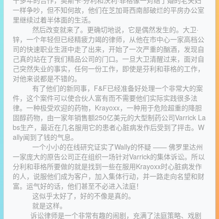
一样争吵，但不知何故，他们在芝加哥西南部破烂的平房办公室
里继续过着半体面的生活。
然后改变就来了。更确切地说，它是偶然发生的。大卫·
锌，一个年轻但已经精疲力竭的律师，从他在市中心一家高档公
司的快速职业生涯中走了出来，开始了一次严重的酗酒，发现自
己真的站在了我们精品公司的门口。一旦大卫清醒过来，面对自
己突然失业的事实，任何一份工作，即使是芬利和菲格的工作，
对他来说都是不错的。
有了他们的新同事，F&F已经准备好处理一个非常大的案
件，这个案件可以使合伙人富有而不需要他们实际实践很多法
律。一种极受欢迎的药物，Krayoxx，一种用于危险超重的降胆
固醇药物，由一家年销售额250亿美元的大型制药公司Varrick La
bs生产，最近在几名服用它的患者心脏病发作后受到了抨击。W
ally闻到了钱的气息。
一个小小的在线研究证实了Wally的怀疑 —— 佛罗里达州
一家庞大的原告公司正在组织一场针对Varrick的集体诉讼。所以
分利和菲格所要做的就是找到一些在服用Krayoxx时心脏病发作
的人，说服他们成为客户，加入集体行动，并一路走向名望和财
富。运气好的话，他们甚至不必进入法庭！
这似乎太好了，好的不像是真的。
就是这样。
诉讼律师是一个非常有趣的闹剧，充满了法庭策略、戏剧