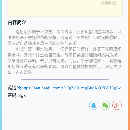
内容简介
追思家乡的亲人挚友、灵山秀水、民俗风情和童年趣事，以
唯美的语言寄托浓浓的乡愁，既有对回不去的年少时光的感叹，
又有对自然纯朴乡风生活的向往与追求。
小院竹篱，春水秋月，一切还是初时模样。外婆于花荫里闲
穿茉莉，外公于厅堂独自饮酒，母亲在菜圃打理她的蔬菜瓜果，
父亲则背着药箱，去了邻村问诊。而我，坐于雕花窗下，看檐角
那场绵长得没有尽头的春雨。原以为星移物换的岁月，只老去那
么一点点沧桑。
链接:
https://pan.baidu.com/s/1JgZrI01mgBbdKQJ8VH6gIw
密码:l3gk