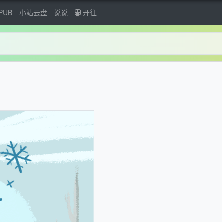
PUB
小站云盘
说说
开往