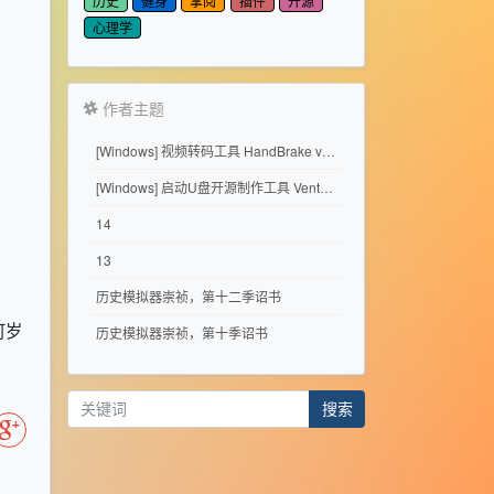
历史
健身
掌阅
插件
开源
心理学
作者主题
[Windows] 视频转码工具 HandBrake v1.11.2
[Windows] 启动U盘开源制作工具 Ventoy 1.1.17
14
13
历史模拟器崇祯，第十二季诏书
可岁
历史模拟器崇祯，第十季诏书
搜索