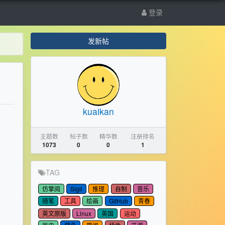
登录
发新帖
kuaikan
主题数
帖子数
精华数
注册排名
1073
0
0
1
TAG
仿掌阅
Sigil
推理
自制
音乐
随笔
工具
绘画
GitHub
青春
英文原版
Linux
英国
运动