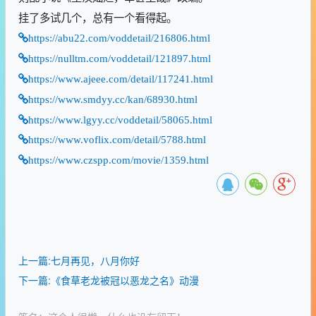
挂了多试几个，总有一个看得起。
https://abu22.com/voddetail/216806.html
https://nulltm.com/voddetail/121897.html
https://www.ajeee.com/detail/117241.html
https://www.smdyy.cc/kan/68930.html
https://www.lgyy.cc/voddetail/58065.html
https://www.voflix.com/detail/5788.html
https://www.czspp.com/movie/1359.html
上一篇:七月再见，八月你好
下一篇:《食草老龙被冠以恶龙之名》动漫