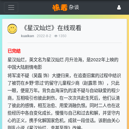
杂谈
《星汉灿烂》在线观看
2022-8-2
1350
kuaikan
已完结
星汉灿烂，英文名为星汉灿烂·月升沧海，是2022年上映的
中国大陆剧情电影
将军凌不疑（吴磊 饰）大捷归来，在追查旧案的过程中结识
了被罚在乡野“思过”的留守儿童程少商（赵露思 饰），只此
一眼，便是万年。背负血海深仇的凌不疑与自幼缺爱的程少
商，互相吸引也彼此刺伤，在一次次共赴生死后，他们认清
了彼此的感情，相互治愈、用爱消融仇恨。同时二人也在这
些经历中各自变化成长，慢慢与自己和过去和解，并坚守内
心的正义，携手化解国家危机，成就一段佳话。该剧由关心
则乱小说《星汉灿烂，幸甚至哉》改编。