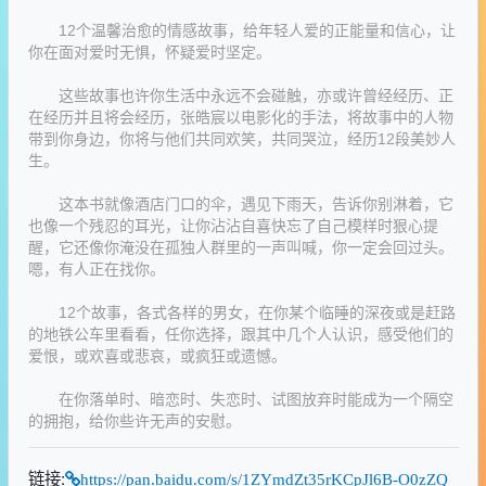
12个温馨治愈的情感故事，给年轻人爱的正能量和信心，让
你在面对爱时无惧，怀疑爱时坚定。
这些故事也许你生活中永远不会碰触，亦或许曾经经历、正
在经历并且将会经历，张皓宸以电影化的手法，将故事中的人物
带到你身边，你将与他们共同欢笑，共同哭泣，经历12段美妙人
生。
这本书就像酒店门口的伞，遇见下雨天，告诉你别淋着，它
也像一个残忍的耳光，让你沾沾自喜快忘了自己模样时狠心提
醒，它还像你淹没在孤独人群里的一声叫喊，你一定会回过头。
嗯，有人正在找你。
12个故事，各式各样的男女，在你某个临睡的深夜或是赶路
的地铁公车里看看，任你选择，跟其中几个人认识，感受他们的
爱恨，或欢喜或悲哀，或疯狂或遗憾。
在你落单时、暗恋时、失恋时、试图放弃时能成为一个隔空
的拥抱，给你些许无声的安慰。
链接:
https://pan.baidu.com/s/1ZYmdZt35rKCpJl6B-O0zZQ