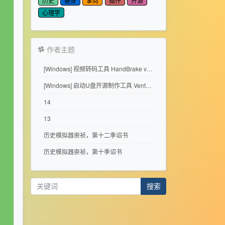
历史
健身
掌阅
插件
开源
心理学
作者主题
[Windows] 视频转码工具 HandBrake v1.11.2
[Windows] 启动U盘开源制作工具 Ventoy 1.1.17
14
13
历史模拟器崇祯，第十二季诏书
历史模拟器崇祯，第十季诏书
搜索