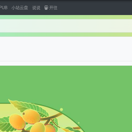
PUB
小站云盘
说说
开往