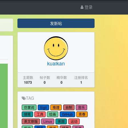
登录
发新帖
kuaikan
主题数
帖子数
精华数
注册排名
1073
0
0
1
TAG
仿掌阅
Sigil
推理
自制
音乐
随笔
工具
绘画
GitHub
青春
英文原版
Linux
英国
运动