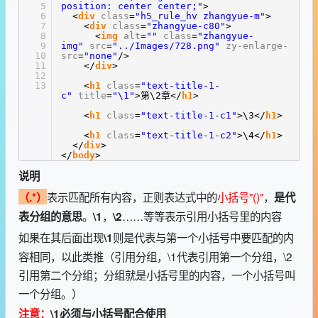
5
position: center center;"
>
6
<
div
class
=
"h5_rule_hv zhangyue-m"
>
7
<
div
class
=
"zhangyue-c80"
>
8
<
img
alt
=
""
class
=
"zhangyue-
9
img"
src
=
"../Images/728.png"
zy-enlarge-
10
src
=
"none"
/>
11
</
div
>
12
13
<
h1
class
=
"text-title-1-
c"
title
=
"\1"
>第\2章</
h1
>
<
h1
class
=
"text-title-1-c1"
>\3</
h1
>
<
h1
class
=
"text-title-1-c2"
>\4</
h1
>
</
div
>
</
body
>
说明
表示匹配所有内容，正则表达式中的
小括号"()"
，
（.*）
是代
。
，
……等等表示引用小括号里的内容
表分组的意思
\1
\2
如果在其后面出现
则是代表与第一个小括号中要匹配的内
\1
容相同，以此类推（引用分组，\1代表引用第一个分组，\2
引用第二个分组；分组就是小括号里的内容，一个小括号叫
一个分组。）
注意：
\1必须与小括号配合使用