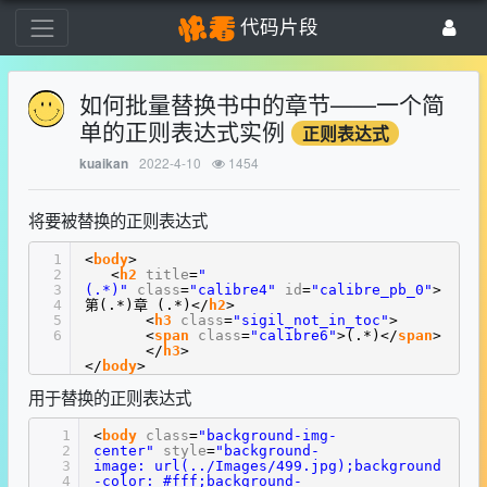
代码片段
如何批量替换书中的章节——一个简
单的正则表达式实例
正则表达式
2022-4-10
1454
kuaikan
将要被替换的正则表达式
1
<
body
>
2
<
h2
title
=
"
3
(.*)"
class
=
"calibre4"
id
=
"calibre_pb_0"
>
4
第(.*)章 (.*)</
h2
>
5
<
h3
class
=
"sigil_not_in_toc"
>
6
<
span
class
=
"calibre6"
>(.*)</
span
>
</
h3
>
</
body
>
用于替换的正则表达式
1
<
body
class
=
"background-img-
2
center"
style
=
"background-
3
image: url(../Images/499.jpg);background
4
-color: #fff;background-