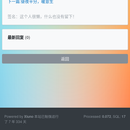
下一篇:昼夜平分，暖意生
签名：这个人很懒，什么也没有留下！
最新回复
(
0
)
返回
Powered by
本站已勉强运行
Processed:
, SQL:
Xiuno
0.072
17
了 7 年 334 天