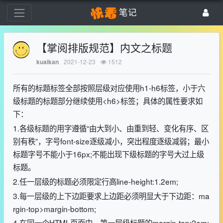
笔记
【掌阅排版规范】内文之标题
2021-12-23
1512
kuaikan
所有的标题标签全部按照层级对应使用h1-h6标签，小于六
级标题的标题部分继续使用<h6>标签；具体的属性要求如
下：
1.各级标题的用字遵循“由大到小、由重到轻、变化有序、区
别有秩”，字号font-size逐级减小，突出程度逐级减弱；最小
标题字号不能小于16px;不能出现下级标题的字号大过上级
标题。
2.任一层级的标题必须限定行高line-height:1.2em;
3.每一层级的上下边距要求上边距必须明显大于下边距：ma
rgin-top>margin-bottom;
4.在同一个HTML页面中，第一层级标题的margin-top:2em;