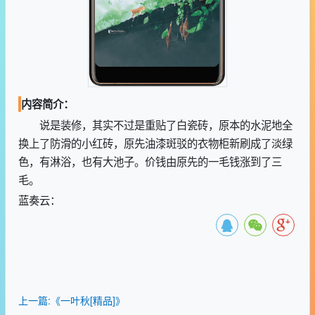
内容简介：
说是装修，其实不过是重贴了白瓷砖，原本的水泥地全
换上了防滑的小红砖，原先油漆斑驳的衣物柜新刷成了淡绿
色，有淋浴，也有大池子。价钱由原先的一毛钱涨到了三
毛。
蓝奏云：
上一篇:《一叶秋[精品]》