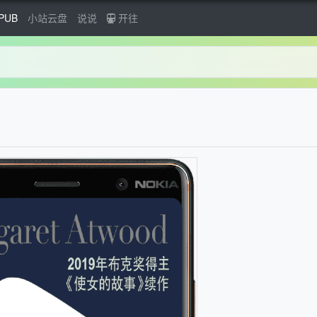
PUB
小站云盘
说说
开往