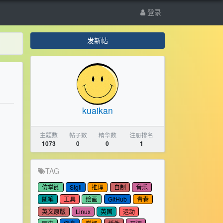
登录
发新帖
kuaikan
主题数
帖子数
精华数
注册排名
1073
0
0
1
TAG
仿掌阅
Sigil
推理
自制
音乐
随笔
工具
绘画
GitHub
青春
英文原版
Linux
英国
运动