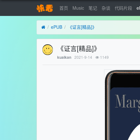
首页
Music
笔记
杂谈
代码片段
e
ePUB
《证言[精品]》
《证言[精品]》
2021-9-14
1149
kuaikan