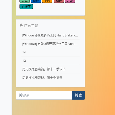
历史
健身
掌阅
插件
开源
心理学
作者主题
[Windows] 视频转码工具 HandBrake v1.11.2
[Windows] 启动U盘开源制作工具 Ventoy 1.1.17
14
13
历史模拟器崇祯，第十二季诏书
历史模拟器崇祯，第十季诏书
搜索